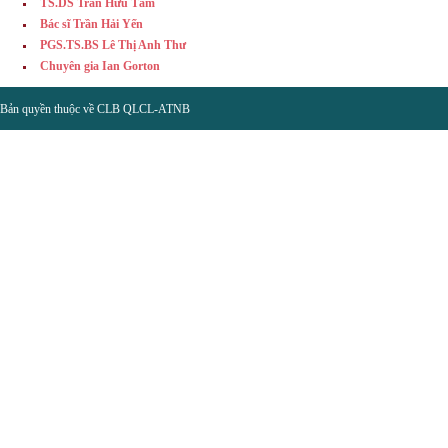
TS.DS Trần Hữu Tâm
Bác sĩ Trần Hải Yến
PGS.TS.BS Lê Thị Anh Thư
Chuyên gia Ian Gorton
Bản quyền thuộc về CLB QLCL-ATNB