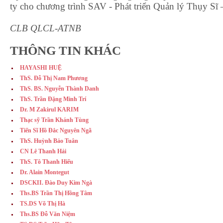
ty cho chương trình SAV - Phát triển Quản lý Thụy Sĩ
CLB QLCL-ATNB
THÔNG TIN KHÁC
HAYASHI HUỆ
ThS. Đỗ Thị Nam Phương
ThS. BS. Nguyễn Thành Danh
ThS. Trần Đặng Minh Trí
Dr. M Zakirul KARIM
Thạc sỹ Trần Khánh Tùng
Tiến Sĩ Hồ Đắc Nguyên Ngã
ThS. Huỳnh Bảo Tuân
CN Lê Thanh Hải
ThS. Tô Thanh Hiếu
Dr. Alain Montegut
DSCKII. Đào Duy Kim Ngà
Ths.BS Trần Thị Hồng Tâm
TS.DS Võ Thị Hà
Ths.BS Đỗ Văn Niệm