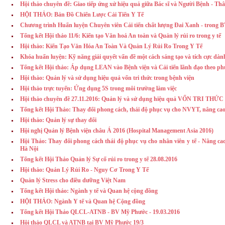
Hội thảo chuyên đề: Giao tiếp ứng xử hiệu quả giữa Bác sĩ và Người Bệnh - T
HỘI THẢO: Bản Đồ Chiến Lược Cải Tiến Y Tế
Chương trình Huấn luyện Chuyên viên Cải tiến chất lượng Đai Xanh - tron
Tổng kết Hội thảo 11/6: Kiến tạo Văn hoá An toàn và Quản lý rủi ro trong y tế
Hội thảo: Kiến Tạo Văn Hóa An Toàn Và Quản Lý Rủi Ro Trong Y Tế
Khóa huấn luyện: Kỹ năng giải quyết vấn đề một cách sáng tạo và tích cực dành
Tổng kết Hội thảo: Áp dụng LEAN vào Bệnh viện và Cải tiến lãnh đạo theo p
Hội thảo: Quản lý và sử dụng hiệu quả vốn tri thức trong bệnh viện
Hội thảo trực tuyến: Ứng dụng 5S trong môi trường làm việc
Hội thảo chuyên đề 27.11.2016: Quản lý và sử dụng hiệu quả VỐN TRI THỨC t
Tổng kết Hội Thảo: Thay đổi phong cách, thái độ phục vụ cho NVYT, nâng cao
Hội thảo: Quản lý sự thay đổi
Hội nghị Quản lý Bệnh viện châu Á 2016 (Hospital Management Asia 2016)
Hội Thảo: Thay đổi phong cách thái độ phục vụ cho nhân viên y tế - Nâng ca
Hà Nội
Tổng kết Hội Thảo Quản lý Sự cố rủi ro trong y tế 28.08.2016
Hội thảo: Quản Lý Rủi Ro - Nguy Cơ Trong Y Tế
Quản lý Stress cho điều dưỡng Việt Nam
Tổng kết Hội thảo: Ngành y tế và Quan hệ cộng đồng
HỘI THẢO: Ngành Y tế và Quan hệ Cộng đồng
Tổng kết Hội Thảo QLCL-ATNB - BV Mỹ Phước - 19.03.2016
Hội thảo QLCL và ATNB tại BV Mỹ Phước 19/3