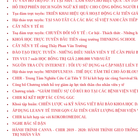
TƯ VẤN HỖ TRỢ FO - F1 TẠI NHÀ - LÀM SAO CHO HIỆU QUẢ - AN TO
HỖ TRỢ PHIÊN DỊCH NGÔN NGỮ KÝ HIỆU CHO CỘNG ĐỒNG NGƯỜI 
Tọa đàm trực tuyến: TRIỂN KHAI HIỆU QUẢ HOẠT ĐỘNG CẢI TIẾN 
Hội thảo trực tuyến: TẠI SAO TẤT CẢ CÁC BÁC SĨ VIỆT NAM CẦN TI
CẤY NỀN Y TẾ 01
Toạ đàm trực tuyến: CHUYỂN ĐỔI SỐ Y TẾ : Cơ hội - Thách thức - Những hiểu
KHOÁ HỌC TRỰC TUYẾN ĐẦU TIÊN cùng trường THINKING SCHOOL
CẤY NỀN Y TẾ cùng Thầy Phan Văn Trường
ĐÀO TẠO TRỰC TUYẾN - NHỮNG ĐIỀU NHÂN VIÊN Y TẾ CẦN PHẢI 
TIN VUI 7 suất HỌC BỔNG TRỊ GIÁ 2.000.000 VNĐ/SUẤT
NGUỒN TRA CỨU INTERNET : TỐI ƯU SỬ DỤNG và CẬP NHẬT LIÊN 
Hội thảo trực tuyến: MINDFULNESS - THỂ DỤC TÂM TRÍ CHO ÁO BL
CHIR - Trung Tâm Nghiên Cứu Cải Tiến Y Tế kí kết hợp tác cùng Survival Sk
Công bố Chương trình hỗ trợ giảm áp lực tinh thần cho nhân viên y tế
Chương trình - “GIẢM THIỂU SỰ CỐ RỦI RO TẠI CÁC BỆNH VIỆN VIE
CHIR KÍ KẾT HỢP TÁC CÙNG GGC
Khoá tập huấn: CHIẾN LƯỢC và KỸ NĂNG VIẾT BÀI BÁO KHOA HỌC 
ÁP DỤNG LEAN/Y TẾ TINH GỌN CẢI TIẾN CHẤT LƯỢNG BỆNH VIỆN
CHIR kí kết hợp tác với KOKOROMEDICAL
NGHE BÁC SĨ DẶN
HÀNH TRÌNH CANVA - CHIR 2019 - 2020: HÀNH TRÌNH GIEO TR
TRỊ NHÂN VĂN