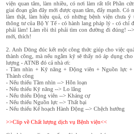
viện quan tâm, làm nhiều, có nơi làm rất tốt Phần c
giai đoạn gần đây mới được quan tâm, đẩy mạnh. Có n
làm thật, làm hiệu quả, có những bệnh viện chưa ý 
thông tư của Bộ Y Tế - có hành lang pháp lý - có chỉ 
phải làm! Làm rồi thì phải tìm con đường đi đúng! -
mới, thích!
2. Anh Dũng đúc kết một công thức giúp cho việc quản
thành công, mà nếu ngẫm kỹ sẽ thấy nó áp dụng cho t
lượng - ATNB đó cả nhà ơi:
- Tầm nhìn + Kỹ năng + Động viên + Nguồn lực +
Thành công
- Nếu thiếu Tầm nhìn --> Hỗn loạn
- Nếu thiếu Kỹ năng --> Lo lắng
- Nếu thiếu Động viên --> Kháng cự
- Nếu thiếu Nguồn lực --> Thất bại
- Nếu thiếu Kế hoạch Hành Động --> Chệch hướng
>>Clip về Chất lượng dịch vụ Bệnh viện<<