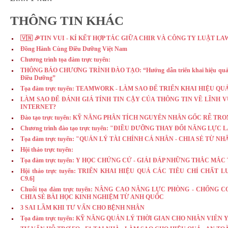
THÔNG TIN KHÁC
🇻🇳 🎉TIN VUI - KÍ KẾT HỢP TÁC GIỮA CHIR VÀ CÔNG TY LUẬT LA
Đồng Hành Cùng Điều Dưỡng Việt Nam
Chương trình tọa đàm trực tuyến:
THÔNG BÁO CHƯƠNG TRÌNH ĐÀO TẠO: “Hướng dẫn triển khai hiệu quả Th
Điều Dưỡng”
Tọa đàm trực tuyến: TEAMWORK - LÀM SAO ĐỂ TRIỂN KHAI HIỆU Q
LÀM SAO ĐỂ ĐÁNH GIÁ TÍNH TIN CẬY CỦA THÔNG TIN VỀ LĨNH 
INTERNET?
Đào tạo trực tuyến: KỸ NĂNG PHÂN TÍCH NGUYÊN NHÂN GỐC RỄ TR
Chương trình đào tạo trực tuyến: "ĐIỀU DƯỠNG THAY ĐỔI NĂNG LỰ
Tọa đàm trực tuyến: "QUẢN LÝ TÀI CHÍNH CÁ NHÂN - CHIA SẺ TỪ N
Hội thảo trực tuyến:
Tọa đàm trực tuyến: Y HỌC CHỨNG CỨ - GIẢI ĐÁP NHỮNG THẮC MẮC
Hội thảo trực tuyến: TRIỂN KHAI HIỆU QUẢ CÁC TIÊU CHÍ CHẤT 
C9.6]
Chuỗi tọa đàm trực tuyến: NÂNG CAO NĂNG LỰC PHÒNG - CHỐNG C
CHIA SẺ BÀI HỌC KINH NGHIỆM TỪ ANH QUỐC
3 SAI LẦM KHI TƯ VẤN CHO BỆNH NHÂN
Tọa đàm trực tuyến: KỸ NĂNG QUẢN LÝ THỜI GIAN CHO NHÂN VIÊN 