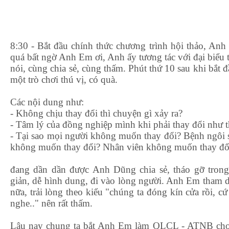
8:30 - Bắt đầu chính thức chương trình hội thảo, An
quá bất ngờ Anh Em ơi, Anh ấy tương tác với đại biểu
nói, cùng chia sẻ, cùng thấm. Phút thứ 10 sau khi bắt đ
một trò chơi thú vị, có quà.
Các nội dung như:
- Không chịu thay đổi thì chuyện gì xảy ra?
- Tâm lý của đồng nghiệp mình khi phải thay đổi như 
- Tại sao mọi người không muốn thay đổi? Bệnh ngôi 
không muốn thay đổi? Nhân viên không muốn thay đ
đang dần dần được Anh Dũng chia sẻ, tháo gỡ trong
giản, dễ hình dung, đi vào lòng người. Anh Em tham 
nữa, trải lòng theo kiểu "chúng ta đóng kín cửa rồi, c
nghe.." nên rất thấm.
Lâu nay chung ta bắt Anh Em làm QLCL - ATNB cho b