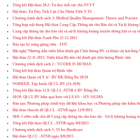
Tổng kết Hội thảo 28.2: Tư duy tích cực cho NVYT
Hội thảo: Tư Duy Tích Cực Cho Nhân Viên Y Tế
Chương trình dịch sách 3: Medical Quality Management: Theory and Practice
Tổng hợp nội dung Hội thảo Cung Cấp Thông tin cho Báo chí và Xử lý khủng 
Cung cấp thông tin cho báo chí và xử lý khủng hoảng truyền thông khi có sự cố
Tổng kết Hội thảo Xanh Pôn 22-12-2015
Đào tạo kỹ năng giảng viên - TOT
Hội nghị “Hướng dẫn triển khai đánh giá Chất lượng BV và khảo sát hài lò
Hội thảo 22-11-2015: Triển khai Bộ tiêu chí đánh giá chất lượng Bệnh viện
Chương trình dịch sách 2 : TO ERR IS HUMAN
Tổng kết hội thảo Quản trị Bệnh viện
Hội thảo Quản trị Y tế - BV ĐK Đống Đa 20/10
NORRED: Tập huấn QLCL-BV (14-16/9)
Tổng kết Hội thảo 12.9: QLCL-ATNB ở BV Đống Đa
10/10: QLCL BV hiệu quả hơn với LEAN - SIX SIGMA
Đào tạo: Phương pháp trình bày dữ liệu khoa học và Phương pháp tìm kiếm th
Hội thảo chuyên đề QLCL - ATNB ngày 12/9/2015
30/8: Coffee talk chủ đề Cung cấp thông tin cho báo chí - Xử lý khủng hoảng t
Tổng kết Hội thảo QLCL - ATNB ngày 8/8/2015
Chương trình dịch sách 1: 5S for Heathcare
Hội thảo QLCL - ATNB ngày 8/8/2015