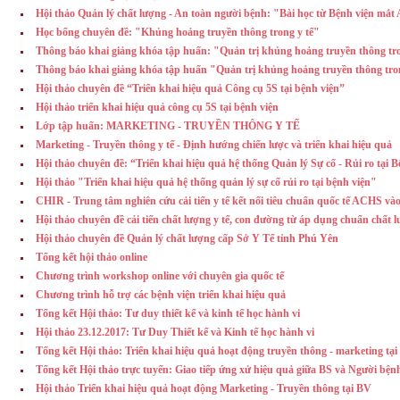
Hội thảo Quản lý chất lượng - An toàn người bệnh: "Bài học từ Bệnh viện mắt
Học bổng chuyên đề: "Khủng hoảng truyền thông trong y tế"
Thông báo khai giảng khóa tập huấn: "Quản trị khủng hoảng truyền thông tro
Thông báo khai giảng khóa tập huấn "Quản trị khủng hoảng truyền thông tro
Hội thảo chuyên đề “Triển khai hiệu quả Công cụ 5S tại bệnh viện”
Hội thảo triển khai hiệu quả công cụ 5S tại bệnh viện
Lớp tập huấn: MARKETING - TRUYỀN THÔNG Y TẾ
Marketing - Truyền thông y tế - Định hướng chiến lược và triển khai hiệu quả
Hội thảo chuyên đề: “Triển khai hiệu quả hệ thống Quản lý Sự cố - Rủi ro tại 
Hội thảo "Triển khai hiệu quả hệ thống quản lý sự cố rủi ro tại bệnh viện"
CHIR - Trung tâm nghiên cứu cải tiến y tế kết nối tiêu chuẩn quốc tế ACHS và
Hội thảo chuyên đề cải tiến chất lượng y tế, con đường từ áp dụng chuẩn chất l
Hội thảo chuyên đề Quản lý chất lượng cấp Sở Y Tế tỉnh Phú Yên
Tổng kết hội thảo online
Chương trình workshop online với chuyên gia quốc tế
Chương trình hỗ trợ các bệnh viện triển khai hiệu quả
Tổng kết Hội thảo: Tư duy thiết kế và kinh tế học hành vi
Hội thảo 23.12.2017: Tư Duy Thiết kế và Kinh tế học hành vi
Tổng kết Hội thảo: Triển khai hiệu quả hoạt động truyền thông - marketing tại
Tổng kết Hội thảo trực tuyến: Giao tiếp ứng xử hiệu quả giữa BS và Người bện
Hội thảo Triển khai hiệu quả hoạt động Marketing - Truyền thông tại BV