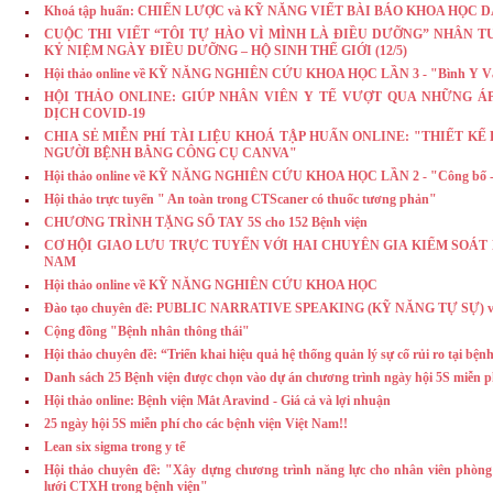
Khoá tập huấn: CHIẾN LƯỢC và KỸ NĂNG VIẾT BÀI BÁO KHOA HỌC 
CUỘC THI VIẾT “TÔI TỰ HÀO VÌ MÌNH LÀ ĐIỀU DƯỠNG” NHÂN TUẦ
KỶ NIỆM NGÀY ĐIỀU DƯỠNG – HỘ SINH THẾ GIỚI (12/5)
Hội thảo online về KỸ NĂNG NGHIÊN CỨU KHOA HỌC LẦN 3 - "Bình Y V
HỘI THẢO ONLINE: GIÚP NHÂN VIÊN Y TẾ VƯỢT QUA NHỮNG Á
DỊCH COVID-19
CHIA SẺ MIỄN PHÍ TÀI LIỆU KHOÁ TẬP HUẤN ONLINE: "THIẾT K
NGƯỜI BỆNH BẰNG CÔNG CỤ CANVA"
Hội thảo online về KỸ NĂNG NGHIÊN CỨU KHOA HỌC LẦN 2 - "Công bố - 
Hội thảo trực tuyến " An toàn trong CTScaner có thuốc tương phản"
CHƯƠNG TRÌNH TẶNG SỔ TAY 5S cho 152 Bệnh viện
CƠ HỘI GIAO LƯU TRỰC TUYẾN VỚI HAI CHUYÊN GIA KIỂM SOÁT
NAM
Hội thảo online về KỸ NĂNG NGHIÊN CỨU KHOA HỌC
Đào tạo chuyên đề: PUBLIC NARRATIVE SPEAKING (KỸ NĂNG TỰ SỰ) với
Cộng đồng "Bệnh nhân thông thái"
Hội thảo chuyên đề: “Triển khai hiệu quả hệ thống quản lý sự cố rủi ro tại bệnh
Danh sách 25 Bệnh viện được chọn vào dự án chương trình ngày hội 5S miễn p
Hội thảo online: Bệnh viện Mắt Aravind - Giá cả và lợi nhuận
25 ngày hội 5S miễn phí cho các bệnh viện Việt Nam!!
Lean six sigma trong y tế
Hội thảo chuyên đề: "Xây dựng chương trình năng lực cho nhân viên phò
lưới CTXH trong bệnh viện"