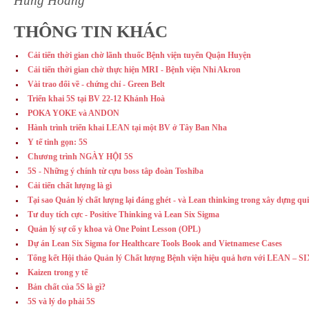
Hung Hoang
THÔNG TIN KHÁC
Cải tiến thời gian chờ lãnh thuốc Bệnh viện tuyến Quận Huyện
Cải tiến thời gian chờ thực hiện MRI - Bệnh viện Nhi Akron
Vài trao đổi về - chứng chỉ - Green Belt
Triển khai 5S tại BV 22-12 Khánh Hoà
POKA YOKE và ANDON
Hành trình triển khai LEAN tại một BV ở Tây Ban Nha
Y tế tinh gọn: 5S
Chương trình NGÀY HỘI 5S
5S - Những ý chính từ cựu boss tâp đoàn Toshiba
Cải tiến chất lượng là gì
Tại sao Quản lý chất lượng lại đáng ghét - và Lean thinking trong xây dựng qui
Tư duy tích cực - Positive Thinking và Lean Six Sigma
Quản lý sự cố y khoa và One Point Lesson (OPL)
Dự án Lean Six Sigma for Healthcare Tools Book and Vietnamese Cases
Tổng kết Hội thảo Quản lý Chất lượng Bệnh viện hiệu quả hơn với LEAN – 
Kaizen trong y tế
Bản chất của 5S là gì?
5S và lý do phải 5S