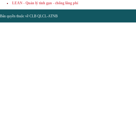
LEAN - Quản lý tinh gọn - chống lãng phí
Bản quyền thuộc về CLB QLCL-ATNB