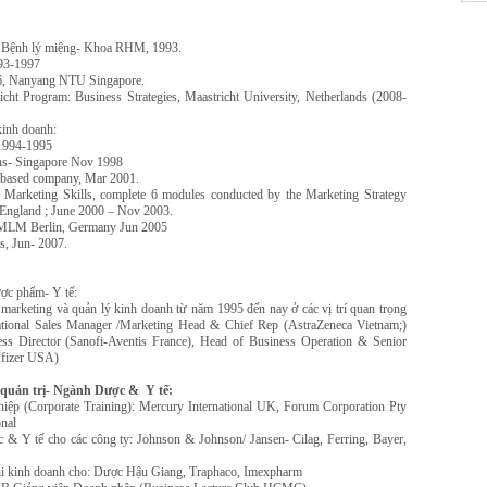
 Bệnh lý miệng- Khoa RHM, 1993.
93-1997
, Nanyang NTU Singapore.
Program: Business Strategies, Maastricht University, Netherlands (2008-
kinh doanh:
 1994-1995
ans- Singapore Nov 1998
based company, Mar 2001.
 Marketing Skills, complete 6 modules conducted by the Marketing Strategy
ngland ; June 2000 – Nov 2003.
 MLM Berlin, Germany Jun 2005
is, Jun- 2007.
ợc phẩm- Y tế:
arketing và quản lý kinh doanh từ năm 1995 đến nay ở các vị trí quan trọng
tional Sales Manager /Marketing Head & Chief Rep (AstraZeneca Vietnam;)
 Director (Sanofi-Aventis France), Head of Business Operation & Senior
Pfizer USA)
 quản trị- Ngành Dược & Y tế:
ghiệp (Corporate Training): Mercury International UK, Forum Corporation Pty
onal
c & Y tế cho các công ty: Johnson & Johnson/ Jansen- Cilag, Ferring, Bayer,
p thi kinh doanh cho: Dược Hậu Giang, Traphaco, Imexpharm