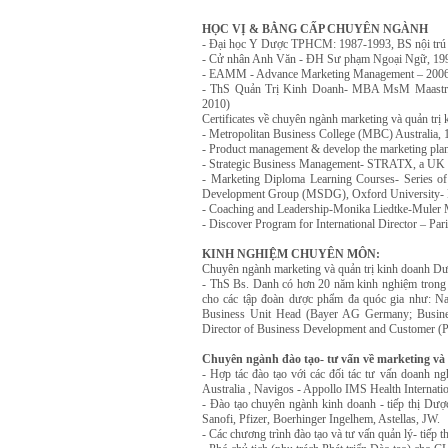
HỌC VỊ & BẰNG CẤP CHUYÊN NGÀNH
- Đại học Y Dược TPHCM: 1987-1993, BS nội trú
- Cử nhân Anh Văn - ĐH Sư phạm Ngoại Ngữ, 19
- EAMM - Advance Marketing Management – 2006
- ThS Quản Trị Kinh Doanh- MBA MsM Maastricht 
2010)
Certificates về chuyên ngành marketing và quản trị 
- Metropolitan Business College (MBC) Australia,
- Product management & develop the marketing pl
- Strategic Business Management- STRATX, a UK 
- Marketing Diploma Learning Courses- Series of
Development Group (MSDG), Oxford University- E
- Coaching and Leadership-Monika Liedtke-Muler
- Discover Program for International Director – Par
KINH NGHIỆM CHUYÊN MÔN:
Chuyên ngành marketing và quản trị kinh doanh Dư
- ThS Bs. Danh có hơn 20 năm kinh nghiệm trong m
cho các tập đoàn dược phẩm đa quóc gia như: Na
Business Unit Head (Bayer AG Germany; Business
Director of Business Development and Customer (
Chuyên ngành đào tạo- tư vấn về marketing và
- Hợp tác đào tạo với các đối tác tư vấn doanh n
Australia , Navigos - Appollo IMS Health Internati
- Đào tạo chuyên ngành kinh doanh - tiếp thị Dượ
Sanofi, Pfizer, Boerhinger Ingelhem, Astellas, JW.
- Các chương trình đào tạo và tư vấn quản lý- tiế