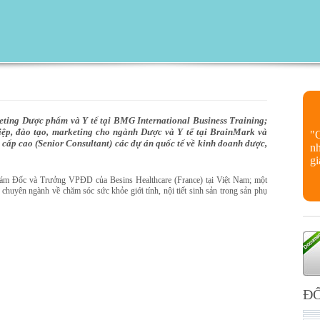
ting Dược phẩm và Y tế tại BMG International Business Training;
iệp, đào tạo, marketing cho ngành Dược và Y tế tại BrainMark và
"
p cao (Senior Consultant) các dự án quốc tế về kinh doanh dược,
nh
gi
c và Trưởng VPĐD của Besins Healthcare (France) tại Việt Nam; một
chuyên ngành về chăm sóc sức khỏe giới tính, nội tiết sinh sản trong sản phụ
ĐỐ