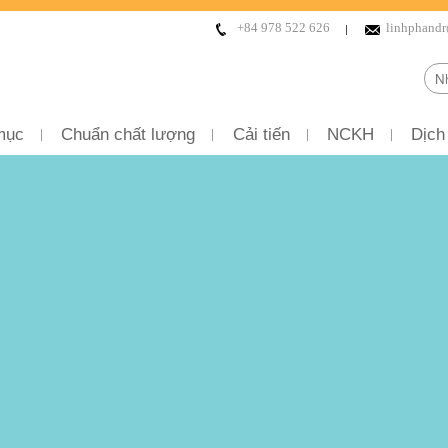
+84 978 522 626
linhphand
mục
Chuẩn chất lượng
Cải tiến
NCKH
Dịch