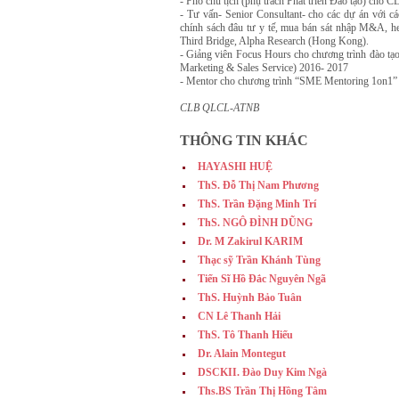
- Phó chủ tịch (phụ trách Phát triển Đào tạo) ch
- Tư vấn- Senior Consultant- cho các dự án với các
chính sách đâu tư y tế, mua bán sát nhập M&A, he
Third Bridge, Alpha Research (Hong Kong).
- Giảng viên Focus Hours cho chương trình đào 
Marketing & Sales Service) 2016- 2017
- Mentor cho chương trình “SME Mentoring 1on1” 
CLB QLCL-ATNB
THÔNG TIN KHÁC
HAYASHI HUỆ
ThS. Đỗ Thị Nam Phương
ThS. Trần Đặng Minh Trí
ThS. NGÔ ĐÌNH DŨNG
Dr. M Zakirul KARIM
Thạc sỹ Trần Khánh Tùng
Tiến Sĩ Hồ Đắc Nguyên Ngã
ThS. Huỳnh Bảo Tuân
CN Lê Thanh Hải
ThS. Tô Thanh Hiếu
Dr. Alain Montegut
DSCKII. Đào Duy Kim Ngà
Ths.BS Trần Thị Hồng Tâm