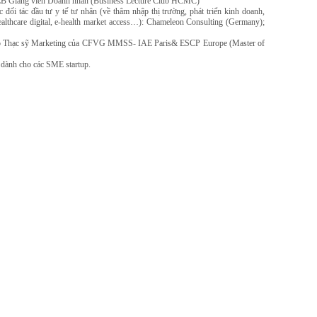
o CLB Giảng viên Doanh nhân (Business Lecture Club HCMC)
 đối tác đầu tư y tế tư nhân (về thâm nhập thị trường, phát triển kinh doanh,
althcare digital, e-health market access…): Chameleon Consulting (Germany);
tạo Thạc sỹ Marketing của CFVG MMSS- IAE Paris& ESCP Europe (Master of
dành cho các SME startup.