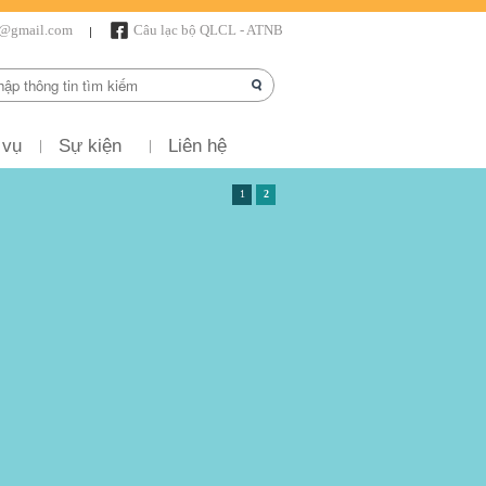
r@gmail.com
Câu lạc bộ QLCL - ATNB
 vụ
Sự kiện
Liên hệ
1
2