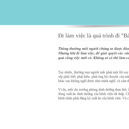
Đi làm việc là quá trình đi "B
Thông thường mỗi người chúng ta được đào
Nhưng khi đi làm việc, để giải quyết các vấn
quả công việc mới có. Không ai có thể làm c
Tuy nhiên, thường mọi người mắc phải một lối suy 
sếp phải biết, phải hiểu, phải ủng hộ chuyện của m
khác sao không nghĩ được như mình nghĩ, và cảm t
Ví dụ, một chị trưởng phòng dinh dưỡng than thở, ở
dùng suất ăn dinh dưỡng của bệnh viện rất thấp. C
bệnh nhân phải đăng ký suất ăn của bệnh viện. Và c