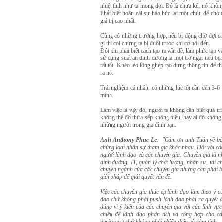
nhiệt tình như ta mong đợi. Đó là chưa kể, nó khô
Phải biết hoãn cái sự háo hức lại một chút, để chờ 
giá trị cao nhất.
Cũng có những trường hợp, nếu bị động chờ đợi cơ 
gì thì coi chừng ta bị đuổi trước khi cơ hội đến.
Đôi khi phải biết cách tạo ra vấn đề, làm phức tạp 
sử dụng suất ăn dinh dưỡng là một trở ngại nếu bệ
rất tốt. Khéo léo lồng ghép tạo dựng thông tin để t
ra nó.
Trải nghiệm cá nhân, có những lúc tôi cần đến 3-6
mình.
Làm việc là vậy đó, người ta không cần biết quá t
không thể đổ thừa sếp không hiểu, hay ai đó không 
những người trong gia đình bạn.
Anh Anthony Phuc Le
:
"Cảm ơn anh Tuân về bài 
chủng loại nhân sự tham gia khác nhau. Đối với cá
người lãnh đạo và các chuyên gia. Chuyên gia là 
dinh dưỡng, IT, quản lý chất lượng, nhân sự, tài c
chuyên ngành của các chuyên gia nhưng cần phải biết
giải pháp để giải quyết vấn đề.
Việc các chuyên gia thúc ép lãnh đạo làm theo ý c
đạo chứ không phải push lãnh đạo phải ra quyết đ
đúng vì ý kiến của các chuyên gia với các lĩnh v
chiều để lãnh đạo phân tích và tổng hợp cho cá
decisions) chứ không phải phiến diện và cảm tính.