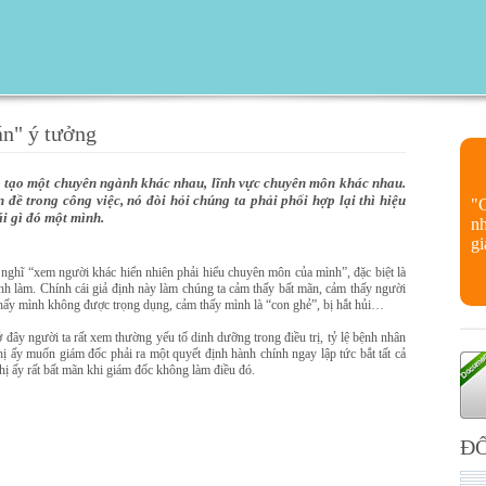
án" ý tưởng
 tạo một chuyên ngành khác nhau, lĩnh vực chuyên môn khác nhau.
 đề trong công việc, nó đòi hỏi chúng ta phải phối hợp lại thì hiệu
"
ái gì đó một mình.
nh
gi
nghĩ “xem người khác hiển nhiên phải hiểu chuyên môn của mình”, đặc biệt là
ình làm. Chính cái giả định này làm chúng ta cảm thấy bất mãn, cảm thấy người
hấy mình không được trọng dụng, cảm thấy mình là “con ghẻ”, bị hắt hủi…
 đây người ta rất xem thường yếu tố dinh dưỡng trong điều trị, tỷ lệ bệnh nhân
hị ấy muốn giám đốc phải ra một quyết định hành chính ngay lập tức bắt tất cả
hị ấy rất bất mãn khi giám đốc không làm điều đó.
ĐỐ