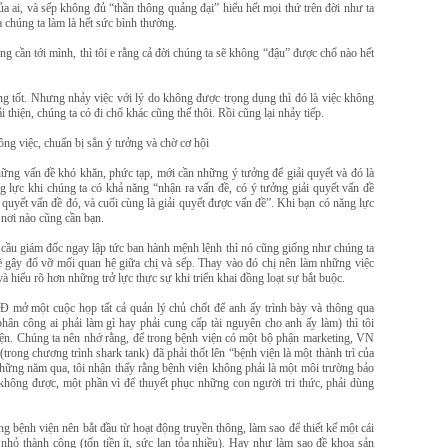
ủa ai, và sếp không đủ “thần thông quảng đại” hiểu hết mọi thứ trên đời như ta
 chúng ta làm là hết sức bình thường.
g cần tới mình, thì tôi e rằng cả đời chúng ta sẽ không “đậu” được chổ nào hết
ng tốt. Nhưng nhảy việc với lý do không được trọng dụng thì đó là việc không
i thiện, chúng ta có đi chổ khác cũng thế thôi. Rồi cũng lại nhảy tiếp.
ông việc, chuẩn bị sẳn ý tưởng và chờ cơ hội
hững vấn đề khó khăn, phức tạp, mới cần những ý tưởng để giải quyết và đó là
g lực khi chúng ta có khả năng “nhận ra vấn đề, có ý tưởng giải quyết vấn đề
ải quyết vấn đề đó, và cuối cùng là giải quyết được vấn đề”. Khi bạn có năng lực
 nơi nào cũng cần bạn.
cầu giám đốc ngay lập tức ban hành mệnh lệnh thì nó cũng giống như chúng ta
 sẽ gây đổ vỡ mối quan hệ giữa chị và sếp. Thay vào đó chị nên làm những việc
à hiểu rõ hơn những trở lực thực sự khi triển khai đồng loạt sự bắt buộc.
 mở một cuộc họp tất cả quản lý chủ chốt để anh ấy trình bày và thông qua
hân công ai phải làm gì hay phải cung cấp tài nguyên cho anh ấy làm) thì tôi
ện. Chúng ta nên nhớ rằng, để trong bệnh viện có một bộ phận marketing, VN
rong chương trình shark tank) đã phải thốt lên “bệnh viện là một thành trì của
 những năm qua, tôi nhận thấy rằng bệnh viện không phải là một môi trường bảo
 không được, một phần vì để thuyết phục những con người tri thức, phải dùng
g bệnh viện nên bắt đầu từ hoạt động truyền thông, làm sao để thiết kế một cái
 nhỏ thành công (tốn tiền ít, sức lan tỏa nhiều). Hay như làm sao đề khoa sản