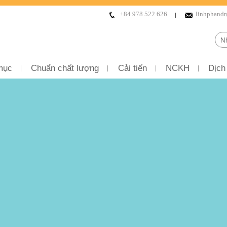
+84 978 522 626
linhphand
mục
Chuẩn chất lượng
Cải tiến
NCKH
Dịch