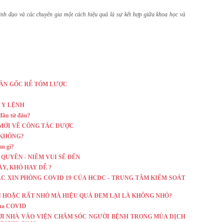
nh đạo và các chuyên gia một cách hiệu quả là sự kết hợp giữa khoa học và
ÂN GỐC RỄ TÓM LƯỢC
 Y LỆNH
 đầu từ đâu?
MỚI VỀ CÔNG TÁC DƯỢC
 KHÔNG?
àm gì?
O QUYỀN - NIỀM VUI SẼ ĐẾN
ÀY, KHÓ HAY DỄ ?
ẮC XIN PHÒNG COVID 19 CỦA HCDC - TRUNG TÂM KIỂM SOÁT
IẢN HOẶC RẤT NHỎ MÀ HIỆU QUẢ ĐEM LẠI LÀ KHÔNG NHỎ?
 mùa COVID
ỜI NHÀ VÀO VIỆN CHĂM SÓC NGƯỜI BỆNH TRONG MÙA DỊCH