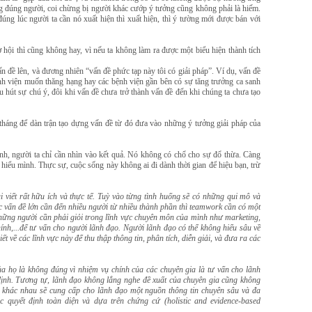
ng đúng người, coi chừng bị người khác cướp ý tưởng cũng không phải là hiếm.
đúng lúc người ta cần nó xuất hiện thì xuất hiện, thì ý tường mới được bán với
hội thì cũng không hay, vì nếu ta không làm ra được một biểu hiện thành tích
vấn đề lên, và đương nhiên “vấn đề phức tạp này tôi có giải pháp”. Ví dụ, vấn đề
nh viện muốn thăng hạng hay các bệnh viện gần bên có sự tăng trưởng ca sanh
hu hút sự chú ý, đôi khi vấn đề chưa trở thành vấn đề đến khi chúng ta chưa tạo
 tháng để dàn trận tạo dựng vấn đề từ đó đưa vào những ý tưởng giải pháp của
rình, người ta chỉ cần nhìn vào kết quả. Nó không có chổ cho sự đổ thừa. Càng
hiểu mình. Thực sự, cuộc sống này không ai đi dành thời gian để hiệu bạn, trừ
viết rất hữu ích và thực tế. Tuỳ vào từng tình huống sẽ có những qui mô và
c vấn đề lớn cần đến nhiều người từ nhiều thành phần thì teamwork cần có một
những người cần phải giỏi trong lĩnh vực chuyên môn của mình như marketing,
hính,...để tư vấn cho người lãnh đạo. Người lãnh đạo có thể không hiểu sâu về
 về các lĩnh vực này để thu thập thông tin, phân tích, diễn giải, và đưa ra các
ủa họ là không đúng vì nhiệm vụ chính của các chuyên gia là tư vấn cho lãnh
ịnh. Tương tự, lãnh đạo không lắng nghe đề xuất của chuyên gia cũng không
ực khác nhau sẽ cung cấp cho lãnh đạo một nguồn thông tin chuyên sâu và đa
c quyết định toàn diện và dựa trên chứng cứ (holistic and evidence-based