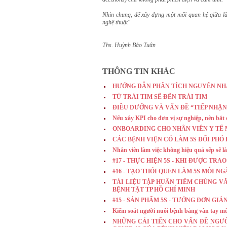
Nhìn chung, để xây dựng một mối quan hệ giữa lã
nghệ thuật"
Ths. Huỳnh Bảo Tuân
THÔNG TIN KHÁC
HƯỚNG DẪN PHÂN TÍCH NGUYÊN NH
TỪ TRÁI TIM SẼ ĐẾN TRÁI TIM
ĐIỀU DƯỠNG VÀ VẤN ĐỀ “TIẾP NHẬN
Nếu xây KPI cho đơn vị sự nghiệp, nên bắt
ONBOARDING CHO NHÂN VIÊN Y TẾ 
CÁC BỆNH VIỆN CÓ LÀM 5S ĐỐI PHÓ
Nhân viên làm việc không hiệu quả sếp sẽ l
#17 - THỰC HIỆN 5S - KHI ĐƯỢC TRA
#16 - TẠO THÓI QUEN LÀM 5S MỖI NG
TÀI LIỆU TẬP HUẤN TIÊM CHỦNG V
BỆNH TẬT TP HỒ CHÍ MINH
#15 - SẢN PHẨM 5S - TƯỞNG ĐƠN G
Kiểm soát người nuôi bệnh bằng vân tay
NHỮNG CẢI TIẾN CHO VẤN ĐỀ NGƯ