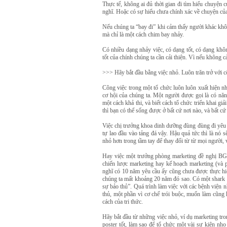
Thực tế, không ai đủ thời gian đi tìm hiểu chuyện c
nghĩ. Hoặc có sự hiểu chưa chính xác về chuyện của
Nếu chúng ta “bay đi” khi cảm thấy người khác khôn
mà chỉ là một cách chim bay nhảy.
Có nhiều dạng nhảy việc, có dạng tốt, có dạng khô
tốt của chính chúng ta cần cải thiện. Vì nếu không cả
>>> Hãy bắt đầu bằng việc nhỏ. Luôn trăn trở với c
Công việc trong một tổ chức luôn luôn xuất hiện n
cơ hội của chúng ta. Một người được gọi là có năn
một cách khả thi, và biết cách tổ chức triển khai gi
thì bạn có thể sống được ở bất cứ nơi nào, và bất cứ
Việc chị trưởng khoa dinh dưỡng đùng đùng đi yêu 
tự lao đầu vào tảng đá vậy. Hậu quả tức thì là nó
nhỏ hơn trong tầm tay để thay đổi từ từ mọi người, v
Hay việc một trưởng phòng marketing đề nghị BGĐ
chiến lược marketing hay kế hoạch marketing (và p
nghĩ có 10 năm yêu cầu ấy cũng chưa được thực hi
chúng ta mất khoảng 20 năm đó sao. Có một shark (t
sự bảo thủ”. Quá trình làm việc với các bệnh viện
thủ, một phần vì cơ chế trói buộc, muốn làm cũng
cách của tri thức.
Hãy bắt đầu từ những việc nhỏ, ví dụ marketing tron
poster tốt, làm sao để tổ chức một vài sự kiện nho