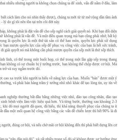
m thai nhiều nhưng người ta không chọn chúng ta để sinh, vấn đề nằm ở đâu, làm
 biết cách làm cho nó nhìn thấy được), chúng ta mới từ từ mở rộng dần tầm ảnh
 lý do gì tôi nên tồn tại trên cõi đời này.
háp, không phải là đặt vấn đề cho sếp nghĩ cách giải quyết nó. Khi bạn đối diện
chứ không phải là vấn đề. Và một điều quan trọng mà bạn cũng phải nhớ, bất kỳ
rọng là quyền lực là một thứ tài sản có thể hao mòn, quyền lực phải sử dụng
ệc bạn mượn quyền lực của sếp để phục vụ công việc của bạn là hết sức tránh,
đi giải quyết nó mà không cần phải mượn quyền của sếp mới là thứ sếp thích.
ình lình, có thể trong một buổi họp, có thể trong một lần gặp sếp trong thang
u bạn không có sự chuẩn bị ý tưởng trước, bạn không thể chộp được cơ hội. Mà
n trở và suy ngẫm trước đó.
lược cao xa trước khi người ta hiểu về năng lực của bạn. Muốn “bán” được một ý
thường, và phải bán hàng trăm ý tưởng nhỏ nhỏ khác để tạo lòng tin, uy tín về
doanh nghiệp thường bắt đầu bằng những việc nhỏ, đào tạo công nhân, đào tạo
ệ sinh bệnh viện làm việc hiệu quả hơn. Và từng bước, thường sau khoảng 2-3
c, khi đó mọi người đã quen, đã hiểu, thì khả năng thuyết phục của chúng ta ít
ắt đầu một mối quan hệ công việc bằng các vấn đề chiến lược thì hết 90% là đi
người, đúng cơ hội, và nếu chờ mãi cơ hội không đến thì phải biết dựng lên cơ
 làm ta “gặp đâu nói đó”, và rất nhiều trong số đó sẽ không được sự hưởng ứng