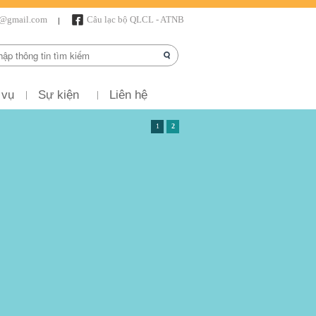
r@gmail.com
Câu lạc bộ QLCL - ATNB
 vụ
Sự kiện
Liên hệ
1
2