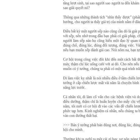
tăng lượt sinh, tại sao người sao người ta đến khá
sao giải quyết nó?
Thông qua những thành tích “nhìn thấy được” (phải
hưởng, cho người ta thấy giá trị của mình nằm ở đâu -
Điều bất kỳ một người sếp nào cũng cần đó là giải p
với sếp, nên nhớ trong đầu bạn phải có giải pháp, 
người làm sếp nào họ cũng hiểu một đạo lý quan t
đúng chổ, đúng lúc, đúng đối tượng, đúng việc. Vi
nếu bạn muốn sếp đánh giá cao. Nói nôm na, bạn tự 
Cơ hội trong công việc đôi khi đến một cách bất th
máy, thậm chí lúc uống café với ai đó. Cho nên nế
muốn có ý tưởng, chúng ta phải có một quá trình tră
Đi làm việc kỵ nhất là nói nhiều điều ở tầm chiến 
tưởng ở cấp chiến lược mất vài năm là chuyện bình 
năng lực trước.
Cá nhân tôi, đi làm cố vấn cho các bệnh viện và 
điều dưỡng, thậm chí là huấn luyện cho mấy chị v
năm, tôi mới có cơ hội đi vào các vấn đề chiến lượ
phức tạp hơn. Kinh nghiệm cá nhân, nếu chúng ta b
vào con đường thất bại.
>>> Bán ý tưởng phải bán đúng nơi, đúng lúc, đúng 
hội cho mình.
Thường khi ta nghĩ ra một cái gì hay, sự nôn nóng