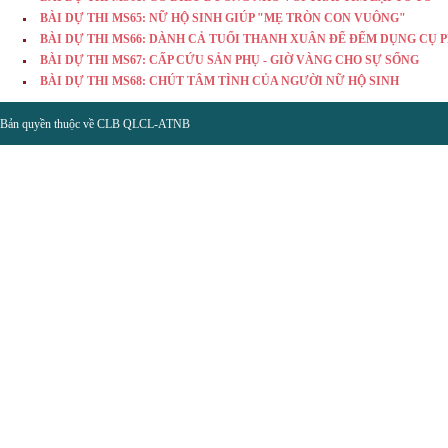
BÀI DỰ THI MS65: NỮ HỘ SINH GIÚP "MẸ TRÒN CON VUÔNG"
BÀI DỰ THI MS66: DÀNH CẢ TUỔI THANH XUÂN ĐỂ ĐẾM DỤNG CỤ 
BÀI DỰ THI MS67: CẤP CỨU SẢN PHỤ - GIỜ VÀNG CHO SỰ SỐNG
BÀI DỰ THI MS68: CHÚT TÂM TÌNH CỦA NGƯỜI NỮ HỘ SINH
Bản quyền thuộc về CLB QLCL-ATNB