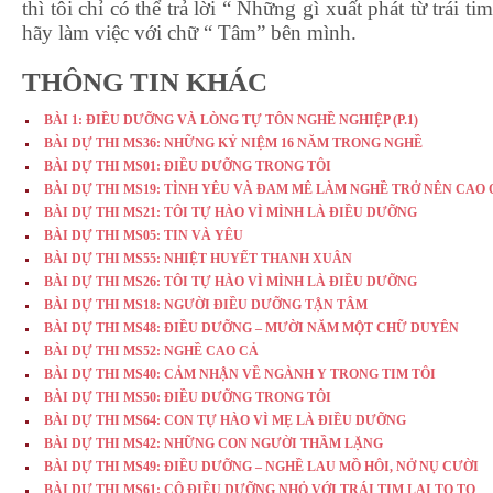
thì tôi chỉ có thể trả lời “ Những gì xuất phát từ trái t
hãy làm việc với chữ “ Tâm” bên mình.
THÔNG TIN KHÁC
BÀI 1: ĐIỀU DƯỠNG VÀ LÒNG TỰ TÔN NGHỀ NGHIỆP (P.1)
BÀI DỰ THI MS36: NHỮNG KỶ NIỆM 16 NĂM TRONG NGHỀ
BÀI DỰ THI MS01: ĐIỀU DƯỠNG TRONG TÔI
BÀI DỰ THI MS19: TÌNH YÊU VÀ ĐAM MÊ LÀM NGHỀ TRỞ NÊN CAO
BÀI DỰ THI MS21: TÔI TỰ HÀO VÌ MÌNH LÀ ĐIỀU DƯỠNG
BÀI DỰ THI MS05: TIN VÀ YÊU
BÀI DỰ THI MS55: NHIỆT HUYẾT THANH XUÂN
BÀI DỰ THI MS26: TÔI TỰ HÀO VÌ MÌNH LÀ ĐIỀU DƯỠNG
BÀI DỰ THI MS18: NGƯỜI ĐIỀU DƯỠNG TẬN TÂM
BÀI DỰ THI MS48: ĐIỀU DƯỠNG – MƯỜI NĂM MỘT CHỮ DUYÊN
BÀI DỰ THI MS52: NGHỀ CAO CẢ
BÀI DỰ THI MS40: CẢM NHẬN VỀ NGÀNH Y TRONG TIM TÔI
BÀI DỰ THI MS50: ĐIỀU DƯỠNG TRONG TÔI
BÀI DỰ THI MS64: CON TỰ HÀO VÌ MẸ LÀ ĐIỀU DƯỠNG
BÀI DỰ THI MS42: NHỮNG CON NGƯỜI THẦM LẶNG
BÀI DỰ THI MS49: ĐIỀU DƯỠNG – NGHỀ LAU MỒ HÔI, NỞ NỤ CƯỜI
BÀI DỰ THI MS61: CÔ ĐIỀU DƯỠNG NHỎ VỚI TRÁI TIM LẠI TO TO