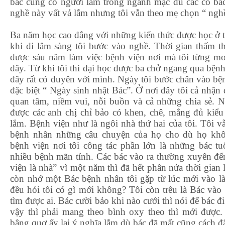
bác cũng có người làm trong ngành mặc dù các cô b
nghề này vất vả lắm nhưng tôi vẫn theo mẹ chọn “ ngh
Ba năm học cao đẳng với những kiến thức được học ở 
khi đi lâm sàng tôi bước vào nghề. Thời gian thấm th
được sáu năm làm việc bệnh viện nơi mà tôi từng m
đây. Từ khi tôi thi đại học được ba chở ngang qua bệnh
đây rất có duyên với mình. Ngày tôi bước chân vào bệ
đặc biệt “ Ngày sinh nhật Bác”. Ở nơi đây tôi cả nhận
quan tâm, niềm vui, nỗi buồn và cả những chia sẻ. 
được các anh chị chỉ bảo có khen, chê, mắng đủ kiể
lắm. Bệnh viện như là ngôi nhà thứ hai của tôi. Tôi 
bệnh nhân những câu chuyện của họ cho dù họ khô
bệnh viện nơi tôi công tác phần lớn là những bác tu
nhiều bệnh mãn tính. Các bác vào ra thường xuyên đế
viện là nhà” vì một năm thì đã hết phân nửa thời gian 
còn nhớ một Bác bệnh nhân tôi gặp từ lúc mới vào l
đều hỏi tôi có gì mới không? Tôi còn trêu là Bác và
tìm được ai. Bác cười bảo khi nào cưới thì nói để bác đ
vậy thì phải mang theo bình oxy theo thì mới được
bâng quơ ấy lại ý nghĩa lắm dù bác đã mất cũng cách đâ