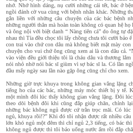
nhớ. Nhớ hình dáng, nụ cười những cái tết, bác ở bệ
ngồi đánh cờ vua cùng với bệnh nhân khác. Những thá
gắn liền với những câu chuyện của các bác bệnh nh
những người thân mà hoàn toàn không có quan hệ họ 
và ông nội với biệt danh “ Nàng tiên cá” do ông tự đ
nhau thì Tía đều chọc tôi lấy chồng chưa tôi cười bảo ế 
con trai vào chứ con dâu mà không biết mặt mày con r
chuyện cho vui chứ ông cũng xem ai là con dâu cả. “N
vào viện đều giới thiệu tôi là cháu dâu và thương lắm
nói nhỏ nhờ nói bác sĩ giùm vì sợ bác sĩ la. Có lần ng
đầu mấy ngày sau lần nào gặp ông cũng chỉ cho xem.
Những giờ trực khuya trong không gian vắng lặng ch
tiếng ho của các bác, những máy móc thiết bị y tế. 
một mình đôi lúc thấy không gian vắng lặng. Đôi lúc
theo dõi bệnh đôi khi cũng đắp giúp chăn, chỉnh lại
những bác không ngủ được cứ trằn trọc mãi. Có lúc 
ngủ, khuya rồi!?” Khi đó tôi nhận được rất nhiều câu tr
lớn khó ngủ một đêm thì chỉ ngủ 2,3 tiếng, có bác thì
không ngủ được thì tôi bảo uống nước ấm rồi đắp chă