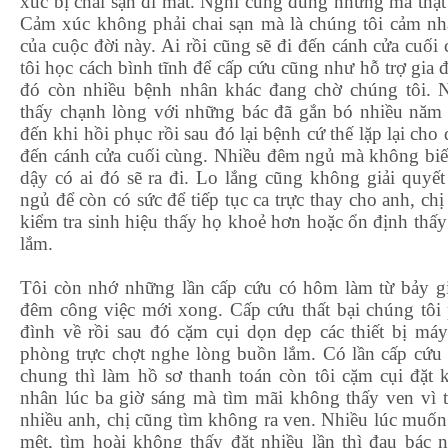
xúc bị chai sạn đi mất. Nghĩ cũng đúng nhưng mà thậ
Cảm xúc không phải chai sạn mà là chúng tôi cảm n
của cuộc đời này. Ai rồi cũng sẽ đi đến cánh cửa cuối
tôi học cách bình tĩnh để cấp cứu cũng như hỗ trợ gia đ
đó còn nhiều bệnh nhân khác đang chờ chúng tôi. 
thấy chạnh lòng với những bác đã gắn bó nhiều năm 
đến khi hồi phục rồi sau đó lại bệnh cứ thế lặp lại cho
đến cánh cửa cuối cùng. Nhiều đêm ngủ mà không biết
dậy có ai đó sẽ ra đi. Lo lắng cũng không giải quyết
ngủ để còn có sức để tiếp tục ca trực thay cho anh, chị
kiểm tra sinh hiệu thấy họ khoẻ hơn hoặc ổn định thấ
lắm.
Tôi còn nhớ những lần cấp cứu có hôm làm từ bảy g
đêm công việc mới xong. Cấp cứu thất bại chúng tôi 
đình về rồi sau đó cặm cụi dọn dẹp các thiết bị má
phòng trực chợt nghe lòng buồn lắm. Có lần cấp cứu x
chung thì làm hồ sơ thanh toán còn tôi cặm cụi đặt 
nhân lúc ba giờ sáng mà tìm mãi không thấy ven vì t
nhiều anh, chị cũng tìm không ra ven. Nhiều lúc muốn 
mệt, tìm hoài không thấy đặt nhiều lần thì đau bác