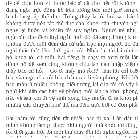
để dễ chịu hơn vì thuốc bác sĩ đã cho hết rồi khôn
đang ngồi trực đồng hồ trên tường báo một giờ sáng 
hành lang tập thể dục. Trông thấy lạ tôi hỏi sao bá
không được nên tập thể dục cho khoẻ, câu chuyện ng
nghe lại buồn và khiến tôi suy ngẫm. Người trẻ như
ngủ còn cho đêm thật ngắn mới đó đã sáng.Trong khi 
không được một đêm dài cứ trằn trọc mọi người thì đan
ngồi thẫn thờ đếm thời gian trôi. Nhắc lại tôi lại nhớ 
hồ khoa tôi cứ một, hai tiếng là chạy ra xem một l
đồng hồ để xem cũng không chịu lần nào nhập viện c
thấy bác cứ hỏi “ Cô ơi mấy giờ rồi!?” làm tôi chỉ biế
bác vào ngủ đi ạ rồi bác chậm rãi đi vào phòng. Khi lớn
hao mòn ít nhiều không biết tương lai của tôi có vậy 
nghĩ khi dẫn các bác về phòng mỗi lần ra khỏi phòng
nào về sau khi đi vệ sinh xong hay muốn đi ra khỏi 
những câu chuyện như thế mà đêm trực bớt cô đơn phầ
Sáu năm tôi cũng tiễn rất nhiều bác đi xa. Lần đầu t
mình không làm gì được nhìn người nhà khóc tôi cũn
rồi thời gian trôi tôi mọi thứ thay đổi tôi nghe người k