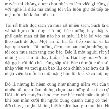
truyền thì không được chợt nhận ra làm việc gì cũng
với nghề là điều mà chúng tôi vẫn luôn giữ để tiếp t
mệt mỏi khó khăn thế nào.
Tôi rất thích đọc sách và mua rất nhiều sách. Sách là c
và bài học cuộc sống. Có một bác thường hay nhập vi
phế quản mạn cứ lần nào ho ra máu là bác lại vào m
theo sách để đọc. Một lần rồi hai lần tiếp xúc tôi và 
bạn qua sách. Tôi thường đem cho bác mượn những qu
tôi còn mua sách tặng cho bác. Bác là một người rất y
những câu làm tôi thấy buồn lắm. Bác hay nói với tôi 
đặt gạch rồi đó chắc cũng sắp rồi. Bác có một cuốn sổ 
nhập viện và thời gian bao lâu còn chính xác hơn dữ li
nhập viện là mỗi lần một nặng hơn tôi biết sẽ có một ng
Đó là những kỉ niệm cũng như những niềm vui của t
nhiều nỗi niềm lắm nhưng chọn lựa những điều tích cực
Đôi khi trò chuyện chọc cho các bác cười mặc dù phả
khi bạn mỉm cười thì người xung quanh cũng có thể
đời chuyện nghề không biết kể đến bao giờ mới hết. H