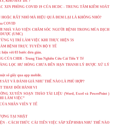
ÀY, KHÓ HAY DỄ ?
ẮC XIN PHÒNG COVID 19 CỦA HCDC - TRUNG TÂM KIỂM SOÁT
IẢN HOẶC RẤT NHỎ MÀ HIỆU QUẢ ĐEM LẠI LÀ KHÔNG NHỎ?
 mùa COVID
ỜI NHÀ VÀO VIỆN CHĂM SÓC NGƯỜI BỆNH TRONG MÙA DỊCH
Y DƯỢC (UMC)
I TỪNG VỊ TRÍ LÀM VIỆC KHI THỰC HIỆN 5S
KHÁM BỆNH TRỰC TUYẾN BỘ Y TẾ
 hiện với 03 bước đơn giản.
ỦA CHIR - Trung Tâm Nghiên Cứu Cải Tiến Y Tế
M SÀNG LỌC HƯ HỎNG CHƯA ĐẾN HẠN THANH LÝ ĐƯỢC XỬ LÝ
ột số giấy qua app mobile.
IÁM SÁT VÀ ĐÁNH GIÁ NHƯ THẾ NÀO LÀ PHÙ HỢP?
T THAY ĐỔI HÀNH VI
 XUYÊN SOẠN THẢO TÀI LIỆU (Word, Excel và PowerPoint )
HI LÀM VIỆC”
CỦA NHÂN VIÊN Y TẾ
LƯỢNG TẠI NHẬT
IỆN - CÁCH THỨC CẢI TIẾN VIỆC SẮP XẾP HSBA NHƯ THẾ NÀO