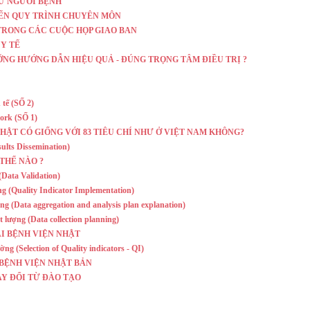
Ừ NGƯỜI BỆNH
TIẾN QUY TRÌNH CHUYÊN MÔN
TRONG CÁC CUỘC HỌP GIAO BAN
 Y TẾ
ƯỠNG HƯỚNG DẪN HIỆU QUẢ - ĐÚNG TRỌNG TÂM ĐIỀU TRỊ ?
tế (SỐ 2)
rk (SỐ 1)
HẬT CÓ GIỐNG VỚI 83 TIÊU CHÍ NHƯ Ở VIỆT NAM KHÔNG?
sults Dissemination)
THẾ NÀO ?
(Data Validation)
ng (Quality Indicator Implementation)
ng (Data aggregation and analysis plan explanation)
t lượng (Data collection planning)
ẠI BỆNH VIỆN NHẬT
ng (Selection of Quality indicators - QI)
 BỆNH VIỆN NHẬT BẢN
 THAY ĐỔI TỪ ĐÀO TẠO