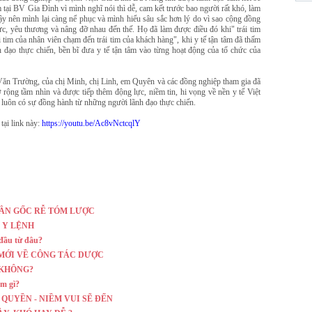
âm tại BV Gia Đình vì mình nghĩ nói thì dễ, cam kết trước bao người rất khó, làm
 nên mình lại càng nể phục và mình hiểu sâu sắc hơn lý do vì sao cộng đồng
cực, yêu thương và nâng đỡ nhau đến thế. Họ đã làm được điều đó khi" trái tim
i tim của nhân viên chạm đến trái tim của khách hàng", khi y tế tận tâm đã thấm
đạo thực chiến, bền bĩ đưa y tế tận tâm vào từng hoạt động của tổ chức của
Văn Trường, của chị Minh, chị Linh, em Quyên và các đồng nghiệp tham gia đã
rộng tầm nhìn và được tiếp thêm động lực, niềm tin, hi vọng về nền y tế Việt
i luôn có sự đồng hành từ những người lãnh đạo thực chiến.
tại link này:
https://youtu.be/Ac8vNctcqlY
ÂN GỐC RỄ TÓM LƯỢC
 Y LỆNH
 đầu từ đâu?
MỚI VỀ CÔNG TÁC DƯỢC
 KHÔNG?
àm gì?
O QUYỀN - NIỀM VUI SẼ ĐẾN