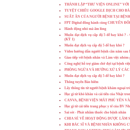
THÀNH LẬP “THƯ VIỆN ONLINE” VỚI
TUYỆT CHIÊU GOOGLE DỊCH CHO BÁ
SUẤT ĂN CỦA NGƯỜI BỆNH TẠI BỆN
FPT Digital đồng hành cùng CHUYỂN ĐỔ
Hành động nhỏ mà ấm lòng
Muốn đạt dịch vụ cấp độ 5 dễ hay k
(KỲ 1)
Muốn đạt dịch vụ cấp độ 5 dễ hay khó ?
Video hướng dẫn người bệnh cần nằm sau 
Giao tiếp với bệnh nhân và Làm việc nhóm gi
Công nghệ hỗ trợ giảm chờ đợi tại bệnh việ
PHÒNG NGỪA VÀ HƯỚNG XỬ LÝ CÁC 
Muốn đạt dịch vụ cấp độ 5 dễ hay khó ?
Thông tuyến Bảo hiểm
Lấy thông tin từ người bệnh khám ngoại trú 
Học gì từ khó khăn và cải tiến của Nhật tr
CANVA, BỆNH VIỆN MẮT PHÚ YÊN VÀ
Học gì từ cải tiến trang phục y tế của BV Nh
Sai sót - Phát nhầm thuốc cho bệnh nhân
CHIA SẺ VỀ HOẠT ĐỘNG DƯỢC LÂM S
KHI BÁC SĨ VÀ BỆNH NHÂN KHÔNG 