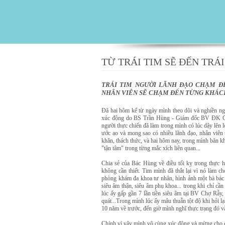
TỪ TRÁI TIM SẼ ĐẾN TRÁI
TRÁI TIM NGƯỜI LÃNH ĐẠO CHẠM ĐẾ
NHÂN VIÊN SẼ CHẠM ĐẾN TỪNG KHÁC
Đã hai hôm kể từ ngày mình theo dõi và nghiền 
xúc động do BS Trần Hùng - Giám đốc BV ĐK Gia
người thực chiến đã làm trong mình có lúc dậy lên
ước ao và mong sao có nhiều lãnh đạo, nhân viên 
khăn, thách thức, và hai hôm nay, trong mình băn kh
"tận tâm" trong từng mắc xích liên quan...
Chia sẻ của Bác Hùng về điều tối kỵ trong thực h
không cần thiết. Tim mình đã thắt lại vì nó làm 
phòng khám đa khoa tư nhân, hình ảnh một bà bác 
siêu âm thận, siêu âm phụ khoa... trong khi chỉ cầ
lúc ấy gấp gần 7 lần tiền siêu âm tại BV Chợ Rẫy,
quát...Trong mình lúc ấy mâu thuẫn tột độ khi hỏi l
10 năm về trước, đến giờ mình nghĩ thực trạng đó vẫ
Chính vì vậy mình vô cùng xúc động và mừng cho c