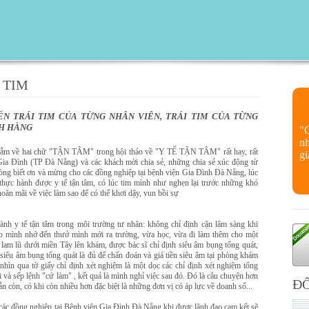
 TIM
N TRÁI TIM CỦA TỪNG NHÂN VIÊN, TRÁI TIM CỦA TỪNG
H HÀNG
"
nh
ngẫm về hai chữ "TẬN TÂM" trong hội thảo về "Y TẾ TẬN TÂM" rất hay, rất
gi
 Đình (TP Đà Nẵng) và các khách mời chia sẻ, những chia sẻ xúc động từ
 lòng biết ơn và mừng cho các đồng nghiệp tại bệnh viện Gia Đình Đà Nẵng, lúc
thực hành được y tế tận tâm, có lúc tim mình như nghẹn lại trước những khó
oăn mãi về việc làm sao để có thể khơi dậy, vun bồi sự
ành y tế tận tâm trong môi trường tư nhân: không chỉ định cận lâm sàng khi
cho mình nhớ đến thưở mình mới ra trường, vừa học, vừa đi làm thêm cho một
lam lũ dưới miền Tây lên khám, được bác sĩ chỉ định siêu âm bụng tổng quát,
n siêu âm bụng tổng quát là đủ để chẩn đoán và giá tiền siêu âm tại phòng khám
 nhìn qua tờ giấy chỉ định xét nghiệm là một dọc các chỉ định xét nghiệm tổng
ại và sếp lệnh "cứ làm" , kết quả là mình nghỉ việc sau đó. Đó là câu chuyện hơn
ĐỐ
n còn, có khi còn nhiều hơn đặc biệt là những đơn vị có áp lực về doanh số...
ác đồng nghiệp tại Bệnh viện Gia Đình Đà Nẵng khi được lãnh đạo cam kết sẽ