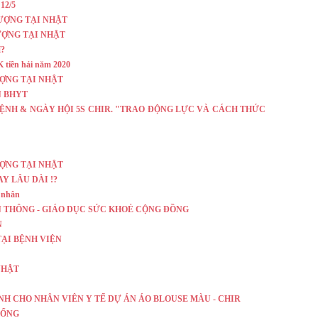
 12/5
LƯỢNG TẠI NHẬT
LƯỢNG TẠI NHẬT
?
K tiền hải năm 2020
ƯỢNG TẠI NHẬT
́N BHYT
ỆNH & NGÀY HỘI 5S CHIR. "TRAO ĐỘNG LỰC VÀ CÁCH THỨC
ƯỢNG TẠI NHẬT
Y LÂU DÀI !?
h nhân
 THÔNG - GIÁO DỤC SỨC KHOẺ CỘNG ĐỒNG
N
ẠI BỆNH VIỆN
NHẬT
H CHO NHÂN VIÊN Y TẾ DỰ ÁN ÁO BLOUSE MÀU - CHIR
BỔNG