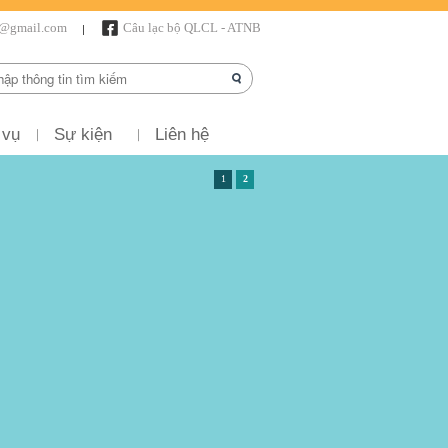
r@gmail.com
Câu lạc bộ QLCL - ATNB
 vụ
Sự kiện
Liên hệ
1
2