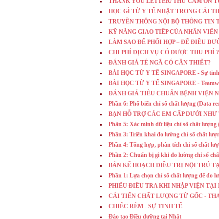
THANK YOU LETTER/ THƯ CẢM ƠN T
HỌC GÌ TỪ Y TẾ NHẬT TRONG CẢI 
TRUYỀN THÔNG NỘI BỘ THÔNG TIN 
KỸ NĂNG GIAO TIẾP CỦA NHÂN VIÊN
LÀM SAO ĐỂ PHỐI HỢP – ĐỂ ĐIỀU D
CHI PHÍ DỊCH VỤ CÓ ĐƯỢC THU PHÍ ?
ĐÁNH GIÁ TÉ NGÃ CÓ CẦN THIẾT?
BÀI HỌC TỪ Y TẾ SINGAPORE - Sự tinh 
BÀI HỌC TỪ Y TẾ SINGAPORE - Teamwo
ĐÁNH GIÁ TIÊU CHUẨN BỆNH VIỆN N
Phần 6: Phổ biến chỉ số chất lượng (Data re
BẠN HỖ TRỢ CÁC EM CẤP DƯỚI NHƯ 
Phần 5: Xác minh dữ liệu chỉ số chất lượng 
Phần 3: Triển khai đo lường chỉ số chất lượ
Phần 4: Tổng hợp, phân tích chỉ số chất lượ
Phần 2: Chuẩn bị gì khi đo lường chỉ số chấ
BẢN KẾ HOẠCH ĐIỀU TRỊ NỘI TRÚ T
Phần 1: Lựa chọn chỉ số chất lượng để đo lườ
PHIẾU ĐIỀU TRA KHI NHẬP VIỆN TẠI
CẢI TIẾN CHẤT LƯỢNG TỪ GỐC -
CHIẾC RÈM - SỰ TINH TẾ
Đào tạo Điều dưỡng tại Nhật