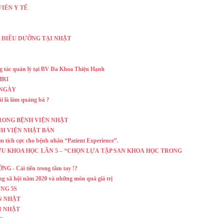
IÊN Y TẾ
ĐIỀU DƯỠNG TẠI NHẬT
g tác quản lý tại BV Đa Khoa Thiện Hạnh
MRI
 NGÀY
ải là làm quảng bá ?
RONG BỆNH VIỆN NHẬT
NH VIỆN NHẬT BẢN
 tích cực cho bệnh nhân “Patient Experience”.
N CỨU KHOA HỌC LẦN 5 – “CHỌN LỰA TẬP SAN KHOA HỌC TRONG
 Cải tiến trong tầm tay !?
g xã hội năm 2020 và những món quá giá trị
NG 5S
N NHẬT
I NHẬT