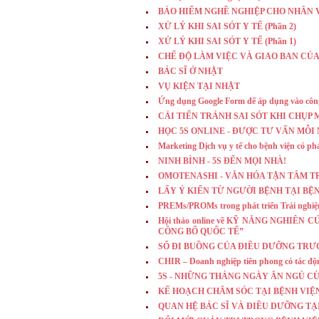
BẢO HIỂM NGHỀ NGHIỆP CHO NHÂN V
XỬ LÝ KHI SAI SÓT Y TẾ (Phần 2)
XỬ LÝ KHI SAI SÓT Y TẾ (Phần 1)
CHẾ ĐỘ LÀM VIỆC VÀ GIAO BAN CỦA 
BÁC SĨ Ở NHẬT
VỤ KIỆN TẠI NHẬT
Ứng dụng Google Form để áp dụng vào côn
CẢI TIẾN TRÁNH SAI SÓT KHI CHỤP 
HỌC 5S ONLINE - ĐƯỢC TƯ VẤN MỖI
Marketing Dịch vụ y tế cho bệnh viện có ph
NINH BÌNH - 5S ĐẾN MỌI NHÀ!
OMOTENASHI - VĂN HÓA TẬN TÂM T
LẤY Ý KIẾN TỪ NGƯỜI BỆNH TẠI BỆ
PREMs/PROMs trong phát triển Trải nghiệm
Hội thảo online về KỸ NĂNG NGHIÊ
CÔNG BỐ QUỐC TẾ”
SỔ ĐI BUỒNG CỦA ĐIỀU DƯỠNG TRƯỞNG -
CHIR – Doanh nghiệp tiên phong có tác độn
5S - NHỮNG THÁNG NGÀY ĂN NGỦ CÙ
KẾ HOẠCH CHĂM SÓC TẠI BỆNH VIỆ
QUAN HỆ BÁC SĨ VÀ ĐIỀU DƯỠNG TẠ