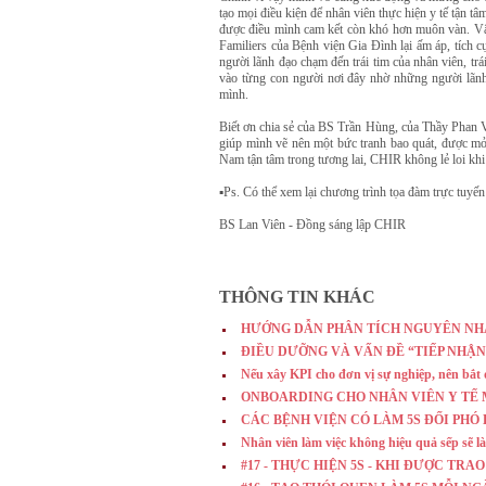
tạo mọi điều kiện để nhân viên thực hiện y tế tận t
được điều mình cam kết còn khó hơn muôn vàn. Vậy
Familiers của Bệnh viện Gia Đình lại ấm áp, tích 
người lãnh đạo chạm đến trái tim của nhân viên, trá
vào từng con người nơi đây nhờ những người lãnh 
mình.
Biết ơn chia sẻ của BS Trần Hùng, của Thầy Phan 
giúp mình vẽ nên một bức tranh bao quát, được mở 
Nam tận tâm trong tương lai, CHIR không lẻ loi kh
▪︎Ps. Có thể xem lại chương trình tọa đàm trực tuyến 
BS Lan Viên - Đồng sáng lập CHIR
THÔNG TIN KHÁC
HƯỚNG DẪN PHÂN TÍCH NGUYÊN NH
ĐIỀU DƯỠNG VÀ VẤN ĐỀ “TIẾP NHẬN
Nếu xây KPI cho đơn vị sự nghiệp, nên bắt
ONBOARDING CHO NHÂN VIÊN Y TẾ 
CÁC BỆNH VIỆN CÓ LÀM 5S ĐỐI PHÓ
Nhân viên làm việc không hiệu quả sếp sẽ l
#17 - THỰC HIỆN 5S - KHI ĐƯỢC TRA