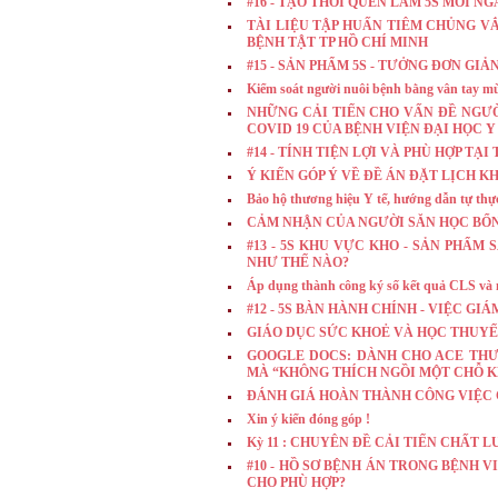
#16 - TẠO THÓI QUEN LÀM 5S MỖI NG
TÀI LIỆU TẬP HUẤN TIÊM CHỦNG V
BỆNH TẬT TP HỒ CHÍ MINH
#15 - SẢN PHẨM 5S - TƯỞNG ĐƠN G
Kiểm soát người nuôi bệnh bằng vân tay
NHỮNG CẢI TIẾN CHO VẤN ĐỀ NGƯ
COVID 19 CỦA BỆNH VIỆN ĐẠI HỌC 
#14 - TÍNH TIỆN LỢI VÀ PHÙ HỢP TẠ
Ý KIẾN GÓP Ý VỀ ĐỀ ÁN ĐẶT LỊCH 
Bảo hộ thương hiệu Y tế, hướng dẫn tự thực
CẢM NHẬN CỦA NGƯỜI SĂN HỌC BỔNG C
#13 - 5S KHU VỰC KHO - SẢN PHẨ
NHƯ THẾ NÀO?
Áp dụng thành công ký số kết quả CLS và m
#12 - 5S BÀN HÀNH CHÍNH - VIỆC G
GIÁO DỤC SỨC KHOẺ VÀ HỌC THUYẾ
GOOGLE DOCS: DÀNH CHO ACE THƯỜNG
MÀ “KHÔNG THÍCH NGỒI MỘT CHỖ K
ĐÁNH GIÁ HOÀN THÀNH CÔNG VIỆC 
Xin ý kiến đóng góp !
Kỳ 11 : CHUYÊN ĐỀ CẢI TIẾN CHẤT 
#10 - HỒ SƠ BỆNH ÁN TRONG BỆNH V
CHO PHÙ HỢP?