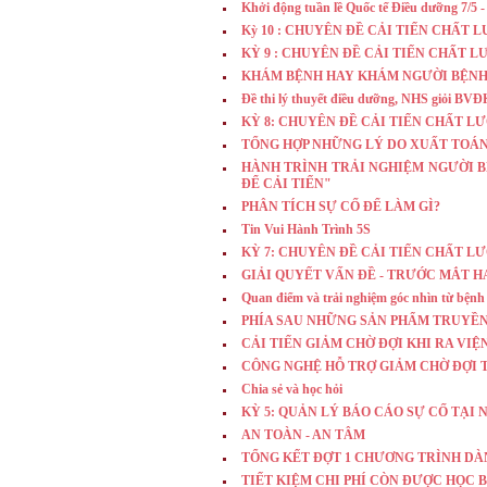
Khởi động tuần lề Quốc tế Điều dưỡng 7/5 -
Kỳ 10 : CHUYÊN ĐỀ CẢI TIẾN CHẤT 
KỲ 9 : CHUYÊN ĐỀ CẢI TIẾN CHẤT 
KHÁM BỆNH HAY KHÁM NGƯỜI BỆNH
Đề thi lý thuyết điều dưỡng, NHS giỏi BVĐ
KỲ 8: CHUYÊN ĐỀ CẢI TIẾN CHẤT L
TỔNG HỢP NHỮNG LÝ DO XUẤT TOA
HÀNH TRÌNH TRẢI NGHIỆM NGƯỜI B
ĐỂ CẢI TIẾN"
PHÂN TÍCH SỰ CỐ ĐỂ LÀM GÌ?
Tin Vui Hành Trình 5S
KỲ 7: CHUYÊN ĐỀ CẢI TIẾN CHẤT L
GIẢI QUYẾT VẤN ĐỀ - TRƯỚC MẮT HA
Quan điểm và trải nghiệm góc nhìn từ bện
PHÍA SAU NHỮNG SẢN PHẨM TRUYỀN
CẢI TIẾN GIẢM CHỜ ĐỢI KHI RA VIỆ
CÔNG NGHỆ HỖ TRỢ GIẢM CHỜ ĐỢI T
Chia sẻ và học hỏi
KỲ 5: QUẢN LÝ BÁO CÁO SỰ CỐ TẠI 
AN TOÀN - AN TÂM
TỔNG KẾT ĐỢT 1 CHƯƠNG TRÌNH DÀN
TIẾT KIỆM CHI PHÍ CÒN ĐƯỢC HỌC 