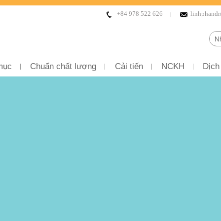
+84 978 522 626
linhphand
mục
Chuẩn chất lượng
Cải tiến
NCKH
Dịch