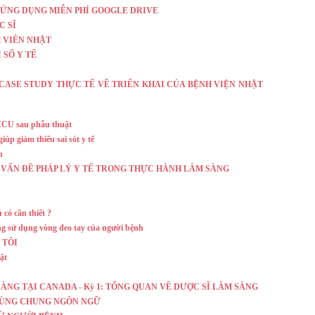
 ỨNG DỤNG MIỄN PHÍ GOOGLE DRIVE
C SĨ
H VIÊN NHẬT
I SỐ Y TẾ
hó ? - CASE STUDY THỰC TẾ VỀ TRIỂN KHAI CỦA BỆNH VIỆN NHẬT
ICU sau phẫu thuật
úp giảm thiểu sai sót y tế
n
VẤN ĐỀ PHÁP LÝ Y TẾ TRONG THỰC HÀNH LÂM SÀNG
có cần thiết ?
ong sử dụng vòng đeo tay của người bệnh
 TÔI
ật
ÀNG TẠI CANADA - Kỳ 1: TỔNG QUAN VỀ DƯỢC SĨ LÂM SÀNG
CÙNG CHUNG NGÔN NGỮ