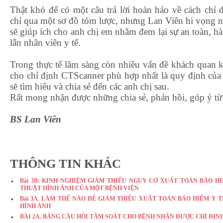
Thật khó để có một câu trả lời hoàn hảo về cách chỉ
chỉ qua một sơ đồ tóm lược, nhưng Lan Viên hi vọng 
sẽ giúp ích cho anh chị em nhằm đem lại sự an toàn, h
lẫn nhân viên y tế.
Trong thực tế lâm sàng còn nhiều vấn đề khách quan 
cho chỉ định CTScanner phù hợp nhất là quy định của
sẽ tìm hiểu và chia sẻ đến các anh chị sau.
Rất mong nhận được những chia sẻ, phản hồi, góp ý từ 
BS Lan Viên
THÔNG TIN KHÁC
Bài 3B: KINH NGHIỆM GIẢM THIỂU NGUY CƠ XUẤT TOÁN BẢO HI
THUẬT HÌNH ẢNH CỦA MỘT BỆNH VIỆN
Bài 3A. LÀM THẾ NÀO ĐỂ GIẢM THIỂU XUẤT TOÁN BẢO HIỂM Y 
HÌNH ẢNH
BÀI 2A. BẢNG CÂU HỎI TẦM SOÁT CHO BỆNH NHÂN ĐƯỢC CHỈ ĐỊ