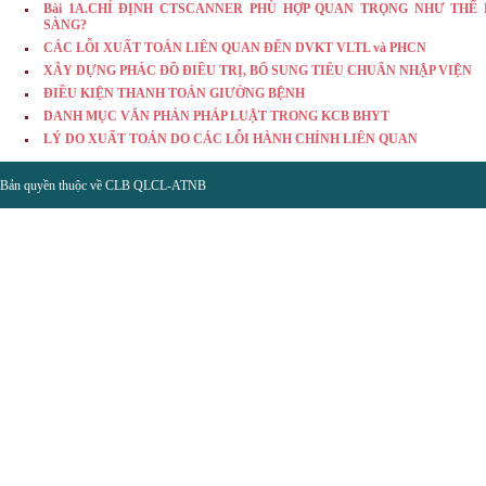
Bài 1A.CHỈ ĐỊNH CTSCANNER PHÙ HỢP QUAN TRỌNG NHƯ TH
SÀNG?
CÁC LỖI XUẤT TOÁN LIÊN QUAN ĐẾN DVKT VLTL và PHCN
XÂY DỰNG PHÁC ĐỒ ĐIỀU TRỊ, BỔ SUNG TIÊU CHUẨN NHẬP VIỆN
ĐIỀU KIỆN THANH TOÁN GIƯỜNG BỆNH
DANH MỤC VĂN PHẢN PHÁP LUẬT TRONG KCB BHYT
LÝ DO XUẤT TOÁN DO CÁC LỖI HÀNH CHÍNH LIÊN QUAN
Bản quyền thuộc về CLB QLCL-ATNB