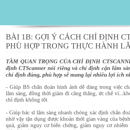
BÀI 1B: GỢI Ý CÁCH CHỈ ĐỊNH 
PHÙ HỢP TRONG THỰC HÀNH L
TẦM QUAN TRỌNG CỦA CHỈ ĐỊNH CTSCANNER
định CTScanner nói riêng và chỉ định cận lâm s
chỉ định đúng, phù hợp sẽ mang lại nhiều lợi ích 
- Giúp BS chẩn đoán hình ảnh dễ dàng trong việc chẩ
lâm sàng, đồng thời giảm đi căng thẳng, ức chế vì...k
chỉ định không tốt
- Giúp bác sĩ lâm sàng nhanh chóng xác định chẩn đoán
nhờ vậy tận dụng được khoản thời gian vàng của bệnh
quả, giảm nguy cơ biến chứng, giảm nguy cơ nhiễm 