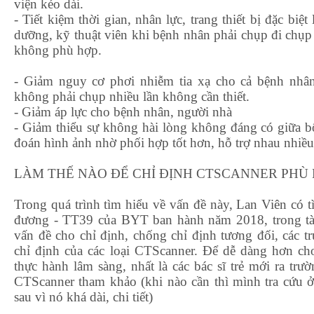
viện kéo dài.
- Tiết kiệm thời gian, nhân lực, trang thiết bị đặc biệ
dưỡng, kỹ thuật viên khi bệnh nhân phải chụp đi chụp 
không phù hợp.
- Giảm nguy cơ phơi nhiễm tia xạ cho cả bệnh nhân
không phải chụp nhiều lần không cần thiết.
- Giảm áp lực cho bệnh nhân, người nhà
- Giảm thiểu sự không hài lòng không đáng có giữa b
đoán hình ảnh nhờ phối hợp tốt hơn, hỗ trợ nhau nhiều
LÀM THẾ NÀO ĐỂ CHỈ ĐỊNH CTSCANNER PHÙ 
Trong quá trình tìm hiểu về vấn đề này, Lan Viên có
đương - TT39 của BYT ban hành năm 2018, trong tài
vấn đề cho chỉ định, chống chỉ định tương đối, các t
chỉ định của các loại CTScanner. Để dễ dàng hơn ch
thực hành lâm sàng, nhất là các bác sĩ trẻ mới ra trườn
CTScanner tham khảo (khi nào cần thì mình tra cứu
sau vì nó khá dài, chi tiết)