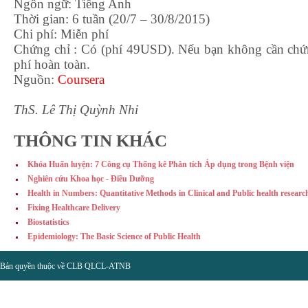
Ngôn ngữ: Tiếng Anh
Thời gian: 6 tuần (20/7 – 30/8/2015)
Chi phí: Miễn phí
Chứng chỉ : Có (phí 49USD). Nếu bạn không cần chứn
phí hoàn toàn.
Nguồn:
Coursera
ThS. Lê Thị Quỳnh Nhi
THÔNG TIN KHÁC
Khóa Huấn luyện: 7 Công cụ Thống kê Phân tích Áp dụng trong Bệnh viện
Nghiên cứu Khoa học - Điều Dưỡng
Health in Numbers: Quantitative Methods in Clinical and Public health researc
Fixing Healthcare Delivery
Biostatistics
Epidemiology: The Basic Science of Public Health
Bản quyền thuộc về CLB QLCL-ATNB