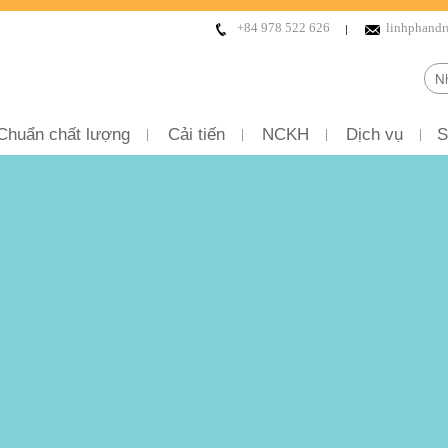
+84 978 522 626
linhphand
Chuẩn chất lượng
Cải tiến
NCKH
Dịch vụ
S