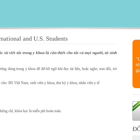
rnational and U.S. Students
 từ viết tắt trong y khoa là cần thiết cho tất cả mọi người, từ sinh
"
nh
ờng dùng trong y khoa để đỡ bỡ ngỡ khi đọc tài liệu, hoặc nghe, trao đổi, trò
gi
 cho: BS Việt Nam, sinh viên y khoa, thư ký y khoa, nhân viên y tế.
ứng chỉ, khóa học là miễn phí hoàn toàn.
ĐỐ