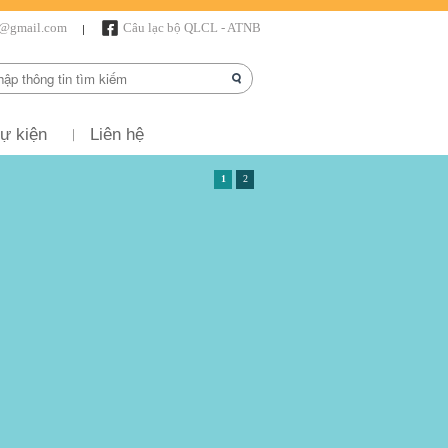
r@gmail.com
Câu lạc bộ QLCL - ATNB
ự kiện
Liên hệ
1
2