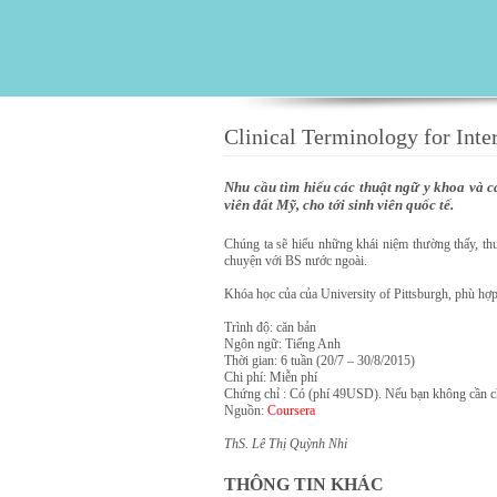
Clinical Terminology for Inte
Nhu cầu tìm hiểu các thuật ngữ y khoa và các
viên đất Mỹ, cho tới sinh viên quốc tế.
Chúng ta sẽ hiểu những khái niệm thường thấy, thư
chuyện với BS nước ngoài.
Khóa học của của University of Pittsburgh, phù hợp
Trình độ: căn bản
Ngôn ngữ: Tiếng Anh
Thời gian: 6 tuần (20/7 – 30/8/2015)
Chi phí: Miễn phí
Chứng chỉ : Có (phí 49USD). Nếu bạn không cần ch
Nguồn:
Coursera
ThS. Lê Thị Quỳnh Nhi
THÔNG TIN KHÁC