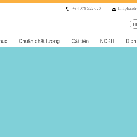
+84 978 522 626
linhphand
mục
Chuẩn chất lượng
Cải tiến
NCKH
Dịch