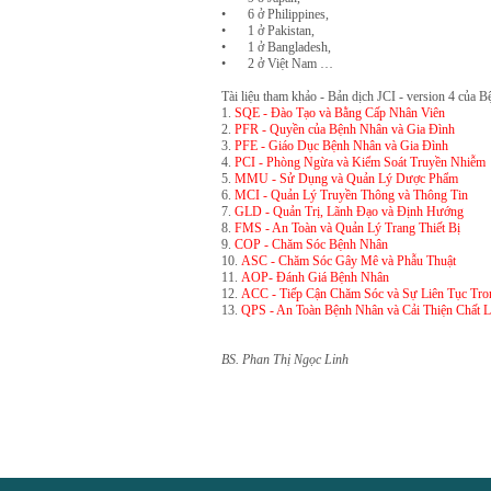
•
6 ở Philippines,
•
1 ở Pakistan,
•
1 ở Bangladesh,
•
2 ở Việt Nam …
Tài liệu tham khảo - Bản dịch JCI - version 4 củ
1.
SQE - Đào Tạo và Bằng Cấp Nhân Viên
2.
PFR - Quyền của Bệnh Nhân và Gia Đình
3.
PFE - Giáo Dục Bệnh Nhân và Gia Đình
4.
PCI - Phòng Ngừa và Kiểm Soát Truyền Nhiễm
5.
MMU - Sử Dụng và Quản Lý Dược Phẩm
6.
MCI - Quản Lý Truyền Thông và Thông Tin
7.
GLD - Quản Trị, Lãnh Đạo và Định Hướng
8.
FMS - An Toàn và Quản Lý Trang Thiết Bị
9.
COP - Chăm Sóc Bệnh Nhân
10.
ASC - Chăm Sóc Gây Mê và Phẫu Thuật
11.
AOP- Đánh Giá Bệnh Nhân
12.
ACC - Tiếp Cận Chăm Sóc và Sự Liên Tục Tr
13.
QPS - An Toàn Bệnh Nhân và Cải Thiện Chất 
BS. Phan Thị Ngọc Linh