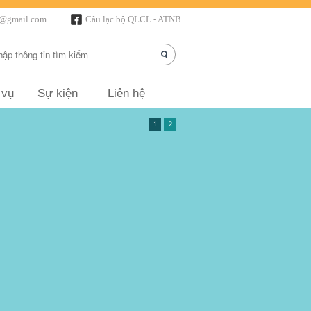
r@gmail.com
Câu lạc bộ QLCL - ATNB
 vụ
Sự kiện
Liên hệ
1
2