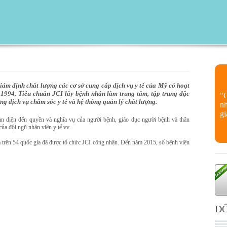
iám định chất lượng các cơ sở cung cấp dịch vụ y tế của Mỹ có hoạt
1994. Tiêu chuẩn JCI lấy bệnh nhân làm trung tâm, tập trung đặc
"
ng dịch vụ chăm sóc y tế và hệ thống quản lý chất lượng.
nh
gi
àn diện đến quyền và nghĩa vụ của người bệnh, giáo dục người bệnh và thân
của đội ngũ nhân viên y tế vv
 trên 54 quốc gia đã được tổ chức JCI công nhận. Đến năm 2015, số bệnh viện
ĐỐ