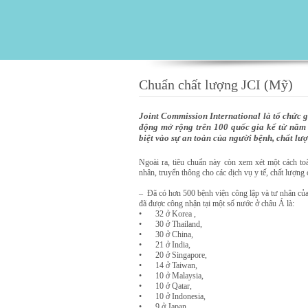
Chuẩn chất lượng JCI (Mỹ)
Joint Commission International là tổ chức g
động mở rộng trên 100 quốc gia kể từ năm 
biệt vào sự an toàn của người bệnh, chất lượ
Ngoài ra, tiêu chuẩn này còn xem xét một cách to
nhân, truyển thông cho các dịch vụ y tế, chất lượng 
– Đã có hơn 500 bệnh viện công lập và tư nhân của
đã được công nhận tại một số nước ở châu Á là:
•
32 ở Korea ,
•
30 ở Thailand,
•
30 ở China,
•
21 ở India,
•
20 ở Singapore,
•
14 ở Taiwan,
•
10 ở Malaysia,
•
10 ở Qatar,
•
10 ở Indonesia,
•
9 ở Japan,