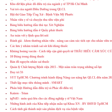
Kho dữ liệu phác đồ điều trị của ngành y tế TP Hồ Chí Minh
Vai trò của người Điều Dưỡng trong QLCL
Hội thi Giao Tiếp Ứng Xử - Bệnh Viện Mỹ Phước
Nhân viên y tế và chuyện thu tiền viện phí
Bảng biểu hướng dẫn thủ tục Xét Nghiệm
Bảng biểu hướng dẫn ở Quầy phát thuốc
An toàn với y lệnh qua lời nói
Đánh giá - khen thưởng nhân viên - nâng cao cảm xúc tích cực cho nhân viên tr
Các lưu ý nhằm tránh sai sót khi dùng thuốc
Khủng hoảng vaccin - Cách tiếp cận giải quyết từ THẤU HIỂU CẢM XÚC
10 Đúng trong dùng thuốc
Bản đồ nguyên nhân sai thuốc
Quản lý Chất lượng Bệnh viện 2015 - Một năm trân trọng những nỗ lực
Duy trì 5S
SYT TpHCM: Chương trình hành động Nâng cao năng lực QLCL đến năm 20
Thiết lập mục tiêu thông minh - SMART
Phân biệt Hướng dẫn điều trị và Phác đồ điều trị
Kaizen - Teian
iqPs83 - món quà lớn cho các đồng nghiệp y tế Việt Nam
Những hình ảnh của Khu tiếp nhận mẫu tại Khoa XN - BV ĐHYD TpHCM
Cách tính giá thành một sản phẩm dịch vụ của bệnh viện