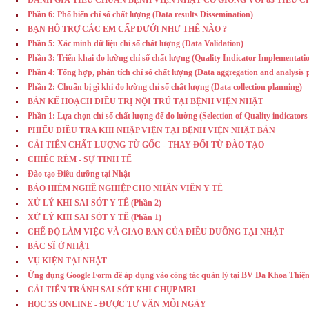
Phần 6: Phổ biến chỉ số chất lượng (Data results Dissemination)
BẠN HỖ TRỢ CÁC EM CẤP DƯỚI NHƯ THẾ NÀO ?
Phần 5: Xác minh dữ liệu chỉ số chất lượng (Data Validation)
Phần 3: Triển khai đo lường chỉ số chất lượng (Quality Indicator Implementati
Phần 4: Tổng hợp, phân tích chỉ số chất lượng (Data aggregation and analysis 
Phần 2: Chuẩn bị gì khi đo lường chỉ số chất lượng (Data collection planning)
BẢN KẾ HOẠCH ĐIỀU TRỊ NỘI TRÚ TẠI BỆNH VIỆN NHẬT
Phần 1: Lựa chọn chỉ số chất lượng để đo lường (Selection of Quality indicators
PHIẾU ĐIỀU TRA KHI NHẬP VIỆN TẠI BỆNH VIỆN NHẬT BẢN
CẢI TIẾN CHẤT LƯỢNG TỪ GỐC - THAY ĐỔI TỪ ĐÀO TẠO
CHIẾC RÈM - SỰ TINH TẾ
Đào tạo Điều dưỡng tại Nhật
BẢO HIỂM NGHỀ NGHIỆP CHO NHÂN VIÊN Y TẾ
XỬ LÝ KHI SAI SÓT Y TẾ (Phần 2)
XỬ LÝ KHI SAI SÓT Y TẾ (Phần 1)
CHẾ ĐỘ LÀM VIỆC VÀ GIAO BAN CỦA ĐIỀU DƯỠNG TẠI NHẬT
BÁC SĨ Ở NHẬT
VỤ KIỆN TẠI NHẬT
Ứng dụng Google Form để áp dụng vào công tác quản lý tại BV Đa Khoa Thiệ
CẢI TIẾN TRÁNH SAI SÓT KHI CHỤP MRI
HỌC 5S ONLINE - ĐƯỢC TƯ VẤN MỖI NGÀY