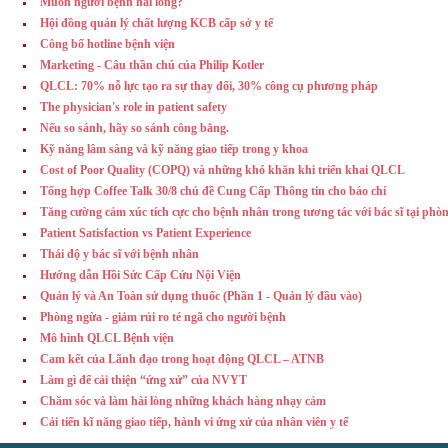
Muốn người bệnh hài lòng?
Hội đồng quản lý chất lượng KCB cấp sở y tế
Công bố hotline bệnh viện
Marketing - Câu thần chú của Philip Kotler
QLCL: 70% nỗ lực tạo ra sự thay đổi, 30% công cụ phương pháp
The physician's role in patient safety
Nếu so sánh, hãy so sánh công bằng.
Kỹ năng lâm sàng và kỹ năng giao tiếp trong y khoa
Cost of Poor Quality (COPQ) và những khó khăn khi triển khai QLCL
Tổng hợp Coffee Talk 30/8 chủ đề Cung Cấp Thông tin cho báo chí
Tăng cường cảm xúc tích cực cho bệnh nhân trong tương tác với bác sĩ tại ph
Patient Satisfaction vs Patient Experience
Thái độ y bác sĩ với bệnh nhân
Hướng dẫn Hồi Sức Cấp Cứu Nội Viện
Quản lý và An Toàn sử dụng thuốc (Phần 1 - Quản lý đầu vào)
Phòng ngừa - giảm rủi ro té ngã cho người bệnh
Mô hình QLCL Bệnh viện
Cam kết của Lãnh đạo trong hoạt động QLCL – ATNB
Làm gì để cải thiện “ứng xử” của NVYT
Chăm sóc và làm hài lòng những khách hàng nhạy cảm
Cải tiến kĩ năng giao tiếp, hành vi ứng xử của nhân viên y tế