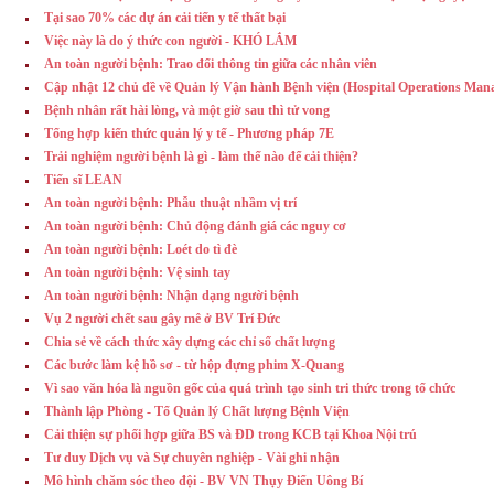
Tại sao 70% các dự án cải tiến y tế thất bại
Việc này là do ý thức con người - KHÓ LẮM
An toàn người bệnh: Trao đổi thông tin giữa các nhân viên
Cập nhật 12 chủ đề về Quản lý Vận hành Bệnh viện (Hospital Operations Man
Bệnh nhân rất hài lòng, và một giờ sau thì tử vong
Tổng hợp kiến thức quản lý y tế - Phương pháp 7E
Trải nghiệm người bệnh là gì - làm thế nào để cải thiện?
Tiến sĩ LEAN
An toàn người bệnh: Phẫu thuật nhầm vị trí
An toàn người bệnh: Chủ động đánh giá các nguy cơ
An toàn người bệnh: Loét do tì đè
An toàn người bệnh: Vệ sinh tay
An toàn người bệnh: Nhận dạng người bệnh
Vụ 2 người chết sau gây mê ở BV Trí Đức
Chia sẻ về cách thức xây dựng các chỉ số chất lượng
Các bước làm kệ hồ sơ - từ hộp đựng phim X-Quang
Vì sao văn hóa là nguồn gốc của quá trình tạo sinh tri thức trong tổ chức
Thành lập Phòng - Tổ Quản lý Chất lượng Bệnh Viện
Cải thiện sự phối hợp giữa BS và ĐD trong KCB tại Khoa Nội trú
Tư duy Dịch vụ và Sự chuyên nghiệp - Vài ghi nhận
Mô hình chăm sóc theo đội - BV VN Thụy Điển Uông Bí