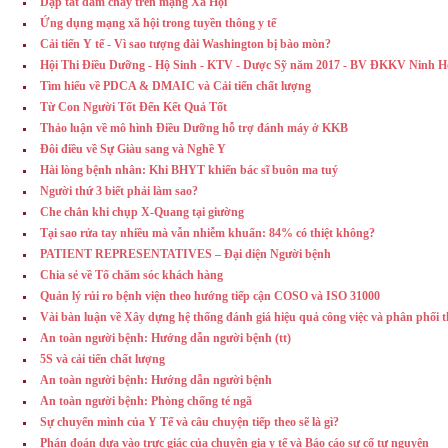
Dập tắt đám cháy trên mạng Xã Hội
Ứng dụng mạng xã hội trong tuyền thông y tế
Cải tiến Y tế - Vì sao tượng đài Washington bị bào mòn?
Hội Thi Điều Dưỡng - Hộ Sinh - KTV - Dược Sỹ năm 2017 - BV ĐKKV Ninh H
Tìm hiểu về PDCA & DMAIC và Cải tiến chất lượng
Từ Con Người Tốt Đến Kết Quả Tốt
Thảo luận về mô hình Điều Dưỡng hỗ trợ đánh máy ở KKB
Đôi điều về Sự Giàu sang và Nghề Y
Hài lòng bệnh nhân: Khi BHYT khiến bác sĩ buôn ma tuý
Người thứ 3 biết phải làm sao?
Che chắn khi chụp X-Quang tại giường
Tại sao rửa tay nhiều mà vẫn nhiễm khuẩn: 84% có thiệt không?
PATIENT REPRESENTATIVES – Đại diện Người bệnh
Chia sẻ về Tổ chăm sóc khách hàng
Quản lý rủi ro bệnh viện theo hướng tiếp cận COSO và ISO 31000
Vài bàn luận về Xây dựng hệ thống đánh giá hiệu quả công việc và phân phối 
An toàn người bệnh: Hướng dẫn người bệnh (tt)
5S và cải tiến chất lượng
An toàn người bệnh: Hướng dẫn người bệnh
An toàn người bệnh: Phòng chống té ngã
Sự chuyển mình của Y Tế và câu chuyện tiếp theo sẽ là gì?
Phán đoán dựa vào trực giác của chuyên gia y tế và Báo cáo sự cố tự nguyện