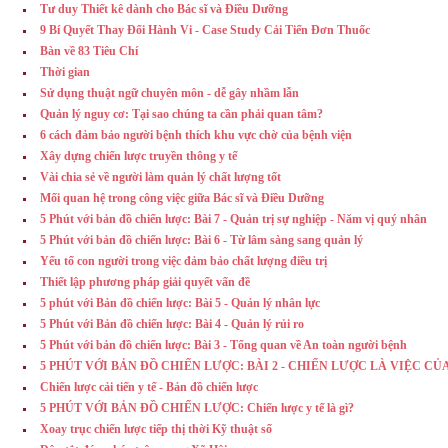
Tư duy Thiết kê dành cho Bác sĩ và Điều Dưỡng
9 Bí Quyết Thay Đổi Hành Vi - Case Study Cải Tiến Đơn Thuốc
Bàn về 83 Tiêu Chí
Thời gian
Sử dụng thuật ngữ chuyên môn - dễ gây nhầm lẫn
Quản lý nguy cơ: Tại sao chúng ta cần phải quan tâm?
6 cách đảm bảo người bệnh thích khu vực chờ của bệnh viện
Xây dựng chiến lược truyền thông y tế
Vài chia sẻ về người làm quản lý chất lượng tốt
Mối quan hệ trong công việc giữa Bác sĩ và Điều Dưỡng
5 Phút với bản đồ chiến lược: Bài 7 - Quản trị sự nghiệp - Năm vị quý nhân
5 Phút với bản đồ chiến lược: Bài 6 - Từ lâm sàng sang quản lý
Yếu tố con người trong việc đảm bảo chất lượng điều trị
Thiết lập phương pháp giải quyết vấn đề
5 phút với Bản đồ chiến lược: Bài 5 - Quản lý nhân lực
5 Phút với Bản đồ chiến lược: Bài 4 - Quản lý rủi ro
5 Phút với bản đồ chiến lược: Bài 3 - Tổng quan về An toàn người bệnh
5 PHÚT VỚI BẢN ĐỒ CHIẾN LƯỢC: BÀI 2 - CHIẾN LƯỢC LÀ VIỆC CỦA
Chiến lược cải tiến y tế - Bản đồ chiến lược
5 PHÚT VỚI BẢN ĐỒ CHIẾN LƯỢC: Chiến lược y tế là gì?
Xoay trục chiến lược tiếp thị thời Kỹ thuật số