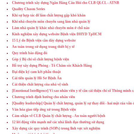
Chương trình xây dựng Ngân Hàng Câu Hỏi cho CLB QLCL - ATNB
Quality Chasm Series
Khi sự hợp tác để làm chất lượng gặp khó khăn
Khi nhà chuyên môn chuyển sang làm nhà quản lý
Làm nhà quản lý khác nhà chuyên môn ở chỗ nào
Kinh nghiệm xây dựng website Bệnh viện ĐHYD TpHCM
15 Lý do Bệnh viện cần dây dựng website
An toàn trong sử dụng trang thiết bị y tế
Quy trình báo động đỏ
Góp ý Bộ chỉ số chất lượng bệnh viện
Hỗ trợ xây dựng Phòng - Tổ Chăm sóc Khách Hàng
Đại diện ký cam kết phẫu thuật
Cải tiến quản lý Hồ Sơ Bệnh Án
Cải thiện chất lượng của nhà vệ sinh
[Emotional Intelligence] Vì sao nhân viên y tế cần cải thiện chỉ số Thông minh 
Chương trình định hướng cho nhân viên
[Quality leadership] Quản lý chất lượng, quản lý sự thay đổi - hai mặt của vấn 
Văn hóa giao tiếp ứng xử trong Bệnh viện
Cảm nhận về CLB Quản lý chất lượng - An toàn người bệnh
12 lời động viên mạnh mẽ các nhà lãnh đạo thường sử dụng
Xây dựng các quy trình (SOPs) trong lĩnh vực xét nghiệm