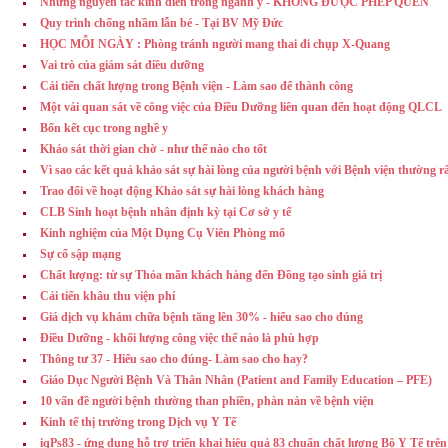
Những nguyên tắc kinh điển trong ngành y - KHÔNG ĐƯỢC PHÉP QUÊN
Quy trình chống nhầm lẫn bé - Tại BV Mỹ Đức
HỌC MỖI NGÀY : Phòng tránh người mang thai đi chụp X-Quang
Vai trò của giám sát điều dưỡng
Cải tiến chất lượng trong Bệnh viện - Làm sao để thành công
Một vài quan sát về công việc của Điều Dưỡng liên quan đến hoạt động QLCL
Bốn kết cục trong nghề y
Khảo sát thời gian chờ - như thế nào cho tốt
Vì sao các kết quả khảo sát sự hài lòng của người bệnh với Bệnh viện thường r
Trao đổi về hoạt động Khảo sát sự hài lòng khách hàng
CLB Sinh hoạt bệnh nhân định kỳ tại Cơ sở y tế
Kinh nghiệm của Một Dụng Cụ Viên Phòng mổ
Sự cố sập mạng
Chất lượng: từ sự Thỏa mãn khách hàng đến Đồng tạo sinh giá trị
Cải tiến khâu thu viện phí
Giá dịch vụ khám chữa bệnh tăng lên 30% - hiểu sao cho đúng
Điều Dưỡng - khối lượng công việc thế nào là phù hợp
Thông tư 37 - Hiểu sao cho đúng- Làm sao cho hay?
Giáo Dục Người Bệnh Và Thân Nhân (Patient and Family Education – PFE)
10 vấn đề người bệnh thường than phiền, phàn nàn về bệnh viện
Kinh tế thị trường trong Dịch vụ Y Tế
iqPs83 - ứng dụng hỗ trợ triển khai hiệu quả 83 chuẩn chất lượng Bộ Y Tế trên