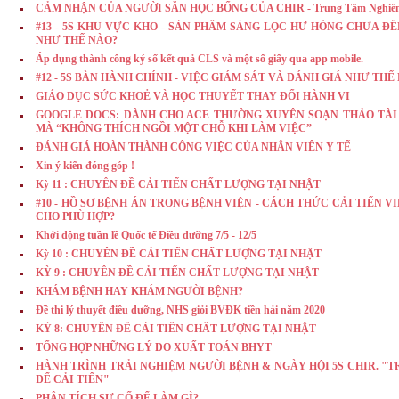
CẢM NHẬN CỦA NGƯỜI SĂN HỌC BỔNG CỦA CHIR - Trung Tâm Nghiên C
#13 - 5S KHU VỰC KHO - SẢN PHẨM SÀNG LỌC HƯ HỎNG CHƯA Đ
NHƯ THẾ NÀO?
Áp dụng thành công ký số kết quả CLS và một số giấy qua app mobile.
#12 - 5S BÀN HÀNH CHÍNH - VIỆC GIÁM SÁT VÀ ĐÁNH GIÁ NHƯ THẾ
GIÁO DỤC SỨC KHOẺ VÀ HỌC THUYẾT THAY ĐỔI HÀNH VI
GOOGLE DOCS: DÀNH CHO ACE THƯỜNG XUYÊN SOẠN THẢO TÀI LIỆU 
MÀ “KHÔNG THÍCH NGỒI MỘT CHỖ KHI LÀM VIỆC”
ĐÁNH GIÁ HOÀN THÀNH CÔNG VIỆC CỦA NHÂN VIÊN Y TẾ
Xin ý kiến đóng góp !
Kỳ 11 : CHUYÊN ĐỀ CẢI TIẾN CHẤT LƯỢNG TẠI NHẬT
#10 - HỒ SƠ BỆNH ÁN TRONG BỆNH VIỆN - CÁCH THỨC CẢI TIẾN V
CHO PHÙ HỢP?
Khởi động tuần lề Quốc tế Điều dưỡng 7/5 - 12/5
Kỳ 10 : CHUYÊN ĐỀ CẢI TIẾN CHẤT LƯỢNG TẠI NHẬT
KỲ 9 : CHUYÊN ĐỀ CẢI TIẾN CHẤT LƯỢNG TẠI NHẬT
KHÁM BỆNH HAY KHÁM NGƯỜI BỆNH?
Đề thi lý thuyết điều dưỡng, NHS giỏi BVĐK tiền hải năm 2020
KỲ 8: CHUYÊN ĐỀ CẢI TIẾN CHẤT LƯỢNG TẠI NHẬT
TỔNG HỢP NHỮNG LÝ DO XUẤT TOÁN BHYT
HÀNH TRÌNH TRẢI NGHIỆM NGƯỜI BỆNH & NGÀY HỘI 5S CHIR. "
ĐỂ CẢI TIẾN"
PHÂN TÍCH SỰ CỐ ĐỂ LÀM GÌ?