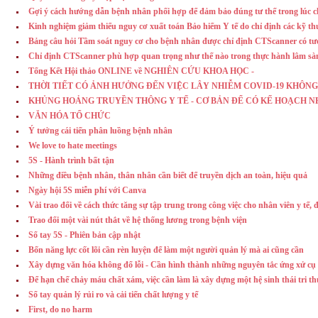
Gợi ý cách hướng dẫn bệnh nhân phối hợp để đảm bảo đúng tư thế trong l
Kinh nghiệm giảm thiểu nguy cơ xuất toán Bảo hiểm Y tế do chỉ định các kỹ t
Bảng câu hỏi Tầm soát nguy cơ cho bệnh nhân được chỉ định CTScanner có t
Chỉ định CTScanner phù hợp quan trọng như thế nào trong thực hành lâm sà
Tổng Kết Hội thảo ONLINE về NGHIÊN CỨU KHOA HỌC -
THỜI TIẾT CÓ ẢNH HƯỞNG ĐẾN VIỆC LÂY NHIỄM COVID-19 KHÔNG
KHỦNG HOẢNG TRUYỀN THÔNG Y TẾ - CƠ BẢN ĐỂ CÓ KẾ HOẠCH 
VĂN HÓA TỔ CHỨC
Ý tưởng cái tiến phân luồng bệnh nhân
We love to hate meetings
5S - Hành trình bất tận
Những điều bệnh nhân, thân nhân cần biết để truyền dịch an toàn, hiệu quả
Ngày hội 5S miễn phí với Canva
Vài trao đổi về cách thức tăng sự tập trung trong công việc cho nhân viên y tế
Trao đổi một vài nút thắt về hệ thống lương trong bệnh viện
Sổ tay 5S - Phiên bản cập nhật
Bốn năng lực cốt lõi cần rèn luyện để làm một người quản lý mà ai cũng cần
Xây dựng văn hóa không đổ lỗi - Cần hình thành những nguyên tắc ứng xử cụ 
Để hạn chế chảy máu chất xám, việc cần làm là xây dựng một hệ sinh thái tri th
Sổ tay quản lý rủi ro và cải tiến chất lượng y tế
First, do no harm