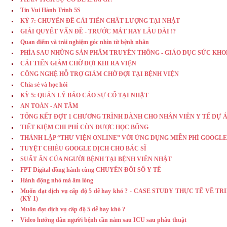
Tin Vui Hành Trình 5S
KỲ 7: CHUYÊN ĐỀ CẢI TIẾN CHẤT LƯỢNG TẠI NHẬT
GIẢI QUYẾT VẤN ĐỀ - TRƯỚC MẮT HAY LÂU DÀI !?
Quan điểm và trải nghiệm góc nhìn từ bệnh nhân
PHÍA SAU NHỮNG SẢN PHẨM TRUYỀN THÔNG - GIÁO DỤC SỨC KH
CẢI TIẾN GIẢM CHỜ ĐỢI KHI RA VIỆN
CÔNG NGHỆ HỖ TRỢ GIẢM CHỜ ĐỢI TẠI BỆNH VIỆN
Chia sẻ và học hỏi
KỲ 5: QUẢN LÝ BÁO CÁO SỰ CỐ TẠI NHẬT
AN TOÀN - AN TÂM
TỔNG KẾT ĐỢT 1 CHƯƠNG TRÌNH DÀNH CHO NHÂN VIÊN Y TẾ DỰ Á
TIẾT KIỆM CHI PHÍ CÒN ĐƯỢC HỌC BỔNG
THÀNH LẬP “THƯ VIỆN ONLINE” VỚI ỨNG DỤNG MIỄN PHÍ GOOGLE
TUYỆT CHIÊU GOOGLE DỊCH CHO BÁC SĨ
SUẤT ĂN CỦA NGƯỜI BỆNH TẠI BỆNH VIÊN NHẬT
FPT Digital đồng hành cùng CHUYỂN ĐỔI SỐ Y TẾ
Hành động nhỏ mà ấm lòng
Muốn đạt dịch vụ cấp độ 5 dễ hay khó ? - CASE STUDY THỰC TẾ VỀ
(KỲ 1)
Muốn đạt dịch vụ cấp độ 5 dễ hay khó ?
Video hướng dẫn người bệnh cần nằm sau ICU sau phẫu thuật