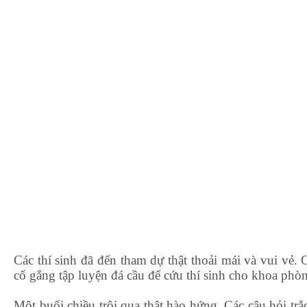
Các thí sinh đã đến tham dự thật thoải mái và vui vẻ.
cố gắng tập luyện đá cầu để cứu thí sinh cho khoa ph
Một buổi chiều trôi qua thật hào hứng. Các câu hỏi tr