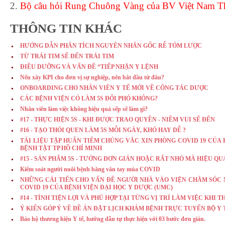
2.
Bộ câu hỏi Rung Chuông Vàng của BV Việt Nam T
THÔNG TIN KHÁC
HƯỚNG DẪN PHÂN TÍCH NGUYÊN NHÂN GỐC RỄ TÓM LƯỢC
TỪ TRÁI TIM SẼ ĐẾN TRÁI TIM
ĐIỀU DƯỠNG VÀ VẤN ĐỀ “TIẾP NHẬN Y LỆNH
Nếu xây KPI cho đơn vị sự nghiệp, nên bắt đầu từ đâu?
ONBOARDING CHO NHÂN VIÊN Y TẾ MỚI VỀ CÔNG TÁC DƯỢC
CÁC BỆNH VIỆN CÓ LÀM 5S ĐỐI PHÓ KHÔNG?
Nhân viên làm việc không hiệu quả sếp sẽ làm gì?
#17 - THỰC HIỆN 5S - KHI ĐƯỢC TRAO QUYỀN - NIỀM VUI SẼ ĐẾN
#16 - TẠO THÓI QUEN LÀM 5S MỖI NGÀY, KHÓ HAY DỄ ?
TÀI LIỆU TẬP HUẤN TIÊM CHỦNG VẮC XIN PHÒNG COVID 19 CỦA
BỆNH TẬT TP HỒ CHÍ MINH
#15 - SẢN PHẨM 5S - TƯỞNG ĐƠN GIẢN HOẶC RẤT NHỎ MÀ HIỆU Q
Kiểm soát người nuôi bệnh bằng vân tay mùa COVID
NHỮNG CẢI TIẾN CHO VẤN ĐỀ NGƯỜI NHÀ VÀO VIỆN CHĂM SÓC
COVID 19 CỦA BỆNH VIỆN ĐẠI HỌC Y DƯỢC (UMC)
#14 - TÍNH TIỆN LỢI VÀ PHÙ HỢP TẠI TỪNG VỊ TRÍ LÀM VIỆC KHI T
Ý KIẾN GÓP Ý VỀ ĐỀ ÁN ĐẶT LỊCH KHÁM BỆNH TRỰC TUYẾN BỘ Y 
Bảo hộ thương hiệu Y tế, hướng dẫn tự thực hiện với 03 bước đơn giản.