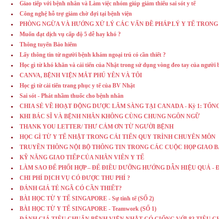
Giao tiếp với bệnh nhân và Làm việc nhóm giúp giảm thiểu sai sót y tế
Công nghệ hỗ trợ giảm chờ đợi tại bệnh viện
PHÒNG NGỪA VÀ HƯỚNG XỬ LÝ CÁC VẤN ĐỀ PHÁP LÝ Y TẾ TRON
Muốn đạt dịch vụ cấp độ 5 dễ hay khó ?
Thông tuyến Bảo hiểm
Lấy thông tin từ người bệnh khám ngoại trú có cần thiết ?
Học gì từ khó khăn và cải tiến của Nhật trong sử dụng vòng đeo tay của người
CANVA, BỆNH VIỆN MẮT PHÚ YÊN VÀ TÔI
Học gì từ cải tiến trang phục y tế của BV Nhật
Sai sót - Phát nhầm thuốc cho bệnh nhân
CHIA SẺ VỀ HOẠT ĐỘNG DƯỢC LÂM SÀNG TẠI CANADA - Kỳ 1: TỔN
KHI BÁC SĨ VÀ BỆNH NHÂN KHÔNG CÙNG CHUNG NGÔN NGỮ
THANK YOU LETTER/ THƯ CẢM ƠN TỪ NGƯỜI BỆNH
HỌC GÌ TỪ Y TẾ NHẬT TRONG CẢI TIẾN QUY TRÌNH CHUYÊN MÔN
TRUYỀN THÔNG NỘI BỘ THÔNG TIN TRONG CÁC CUỘC HỌP GIAO 
KỸ NĂNG GIAO TIẾP CỦA NHÂN VIÊN Y TẾ
LÀM SAO ĐỂ PHỐI HỢP – ĐỂ ĐIỀU DƯỠNG HƯỚNG DẪN HIỆU QUẢ - 
CHI PHÍ DỊCH VỤ CÓ ĐƯỢC THU PHÍ ?
ĐÁNH GIÁ TÉ NGÃ CÓ CẦN THIẾT?
BÀI HỌC TỪ Y TẾ SINGAPORE - Sự tinh tế (SỐ 2)
BÀI HỌC TỪ Y TẾ SINGAPORE - Teamwork (SỐ 1)
ĐÁNH GIÁ TIÊU CHUẨN BỆNH VIỆN NHẬT CÓ GIỐNG VỚI 83 TIÊU C