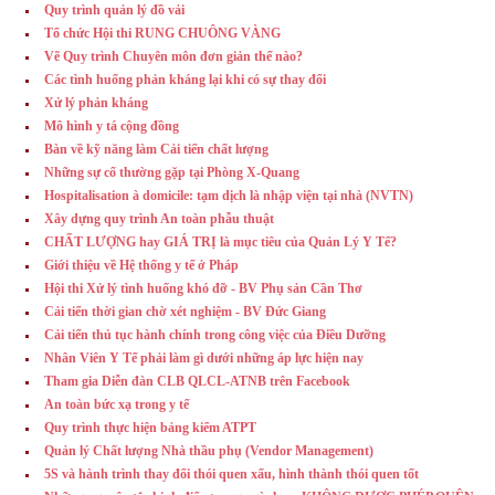
Quy trình quản lý đồ vải
Tổ chức Hội thi RUNG CHUÔNG VÀNG
Vẽ Quy trình Chuyên môn đơn giản thế nào?
Các tình huống phản kháng lại khi có sự thay đổi
Xử lý phản kháng
Mô hình y tá cộng đồng
Bàn về kỹ năng làm Cải tiến chất lượng
Những sự cố thường gặp tại Phòng X-Quang
Hospitalisation à domicile: tạm dịch là nhập viện tại nhà (NVTN)
Xây dựng quy trình An toàn phẫu thuật
CHẤT LƯỢNG hay GIÁ TRỊ là mục tiêu của Quản Lý Y Tế?
Giới thiệu về Hệ thống y tế ở Pháp
Hội thi Xử lý tình huống khó đỡ - BV Phụ sản Cần Thơ
Cải tiến thời gian chờ xét nghiệm - BV Đức Giang
Cải tiến thủ tục hành chính trong công việc của Điều Dưỡng
Nhân Viên Y Tế phải làm gì dưới những áp lực hiện nay
Tham gia Diễn đàn CLB QLCL-ATNB trên Facebook
An toàn bức xạ trong y tế
Quy trình thực hiện bảng kiểm ATPT
Quản lý Chất lượng Nhà thầu phụ (Vendor Management)
5S và hành trình thay đổi thói quen xấu, hình thành thói quen tốt