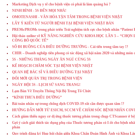
Marketing Dịch vụ y tế cho bệnh viện có phải là làm quảng bá ?
NINH BÌNH - 5S ĐẾN MỌI NHÀ!
OMOTENASHI - VĂN HÓA TẬN TÂM TRONG BỆNH VIỆN NHẬT
LẤY Ý KIẾN TỪ NGƯỜI BỆNH TẠI BỆNH VIỆN NHẬT BẢN
PREMs/PROMs trong phát triển Trải nghiệm tích cực cho bệnh nhân “Patient 
Hội thảo online về KỸ NĂNG NGHIÊN CỨU KHOA HỌC LẦN 5 – “CHỌ
CÔNG BỐ QUỐC TẾ”
SỔ ĐI BUỒNG CỦA ĐIỀU DƯỠNG TRƯỞNG - Cải tiến trong tầm tay !?
CHIR – Doanh nghiệp tiên phong có tác động xã hội năm 2020 và những món qu
5S - NHỮNG THÁNG NGÀY ĂN NGỦ CÙNG 5S
KẾ HOẠCH CHĂM SÓC TẠI BỆNH VIỆN NHẬT
QUAN HỆ BÁC SĨ VÀ ĐIỀU DƯỠNG TẠI NHẬT
ĐỔI MỚI QUẢN TRỊ TRONG BỆNH VIỆN
NGÀY HỘI 5S - LỊCH SỬ SANG TRANG!
Lạm Bàn Về Truyền Thông Nội Bộ Trong Tổ Chức
“KÍNH THƯA ĐIỀU DƯỠNG”
Bài toán nhân sự trong chống dịch COVID-19 rất cần được quan tâm !?
HƯỚNG DẪN MỚI TỪ ESICM, SCCM VỀ CHĂM SÓC BỆNH NHÂN COVI
Cách giảm thiểu nguy cơ dị ứng thuốc tương phản trong chụp CTScanner ở bệ
Gợi ý cách giải thích tác dụng phụ của Thuốc tương phản có I-ốt cho bệnh n
phản
Quy trình đăng ký Họp hội chẩn giữa Khoa Chẩn Đoán Hình Ảnh và Khoa L