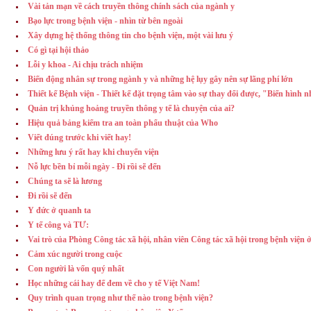
Vài tản mạn về cách truyền thông chính sách của ngành y
Bạo lực trong bệnh viện - nhìn từ bên ngoài
Xây dựng hệ thống thông tin cho bệnh viện, một vài lưu ý
Có gì tại hội thảo
Lỗi y khoa - Ai chịu trách nhiệm
Biến động nhân sự trong ngành y và những hệ lụy gây nên sự lãng phí lớn
Thiết kế Bệnh viện - Thiết kế đặt trọng tâm vào sự thay đổi được, "Biến hình 
Quản trị khủng hoảng truyền thông y tế là chuyện của ai?
Hiệu quả bảng kiểm tra an toàn phẩu thuật của Who
Viết đúng trước khi viết hay!
Những lưu ý rất hay khi chuyển viện
Nỗ lực bền bỉ mỗi ngày - Đi rồi sẽ đến
Chúng ta sẽ là lương
Đi rồi sẽ đến
Y đức ở quanh ta
Y tế công và TƯ:
Vai trò của Phòng Công tác xã hội, nhân viên Công tác xã hội trong bệnh viện 
Cảm xúc người trong cuộc
Con người là vốn quý nhất
Học những cái hay để đem về cho y tế Việt Nam!
Quy trình quan trọng như thế nào trong bệnh viện?