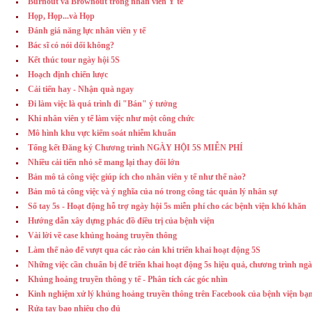
Burnout và Brownout trong nhân viên Y tế
Họp, Họp...và Họp
Đánh giá năng lực nhân viên y tế
Bác sĩ có nói dối không?
Kết thúc tour ngày hội 5S
Hoạch định chiến lược
Cải tiến hay - Nhận quà ngay
Đi làm việc là quá trình đi "Bán" ý tưởng
Khi nhân viên y tế làm việc như một công chức
Mô hình khu vực kiểm soát nhiễm khuẩn
Tổng kết Đăng ký Chương trình NGÀY HỘI 5S MIỄN PHÍ
Nhiều cải tiến nhỏ sẽ mang lại thay đổi lớn
Bản mô tả công việc giúp ích cho nhân viên y tế như thế nào?
Bản mô tả công việc và ý nghĩa của nó trong công tác quản lý nhân sự
Sổ tay 5s - Hoạt động hỗ trợ ngày hội 5s miễn phí cho các bệnh viện khó khăn
Hướng dẫn xây dựng phác đồ điều trị của bệnh viện
Vài lời về case khủng hoảng truyền thông
Làm thế nào để vượt qua các rào cản khi triển khai hoạt động 5S
Những việc cần chuẩn bị để triển khai hoạt động 5s hiệu quả, chương trình ngà
Khủng hoảng truyền thông y tế - Phân tích các góc nhìn
Kinh nghiệm xử lý khủng hoảng truyền thông trên Facebook của bệnh viện bạ
Rửa tay bao nhiêu cho đủ