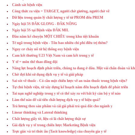
Cảnh sát bệnh viện
Công thức ra viện = TARGET, người chờ giường, người chờ về
Dữ liệu trong quản lý chất lượng y tế từ PROM đến PREM
Ngày hội 5S ĐĂK GLONG - ĐĂK NÔNG
Ngày hội 5S tại Bệnh viện ĐĂK MIL
Đầu năm kể chuyện MỘT CHIỀU trong khu tiệt khuẩn
Té ngã trong bệnh viện - Tốn bao nhiêu chi phí điều trị thêm?
Nguy cơ cháy nổ từ hệ thống oxy bệnh viện
Cam kết thưởng U23 Việt Nam và cam kết trong y tế
Y tế = môn thể thao đồng đội
Năng lực hoạch định phát triển, chúng ta đang ở đâu. Một vài chẩn đoán và k
Chờ đợi khi sử dụng dịch vụ y tế và giải pháp
Sai sót về thuốc - Có cần một chiến lược về an toàn thuốc trong bệnh viện?
Tự chủ bệnh viện, từ xây dựng kế hoạch năm đến hoạch định để phát triển
Tai nạn nghề nghiệp trong y tế có thể xảy ra với bất kỳ cán bộ y tế nào
Làm thế nào để cải tiến chất lượng dịch vụ y tế hiệu quả?
Trả lương theo sản phẩm và cái giá phải trả quá đắt cho ngành y
Linear thinking và Lateral thinking
Chất lượng giấy tờ, liệu có là chất lượng thật sự
Giá dịch vụ y tế trong chiến lược Marketing Bệnh viện
Trực giác và tri thức ẩn (Tacit knowledge) của chuyên gia y tế